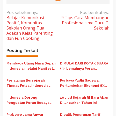
N
Pos sebelumnya
Pos berikutnya
Belajar Komunikasi
9 Tips Cara Membangun
a
Positif, Komunitas
Profesionalisme Guru Di
v
Sekolah Orang Tua
Sekolah
i
Adakan Kelas Parenting
dan Fun Cooking
g
a
Posting Terkait
s
i
Membaca Ulang Masa Depan
DIMULAI DARI KOTAK SUARA
p
Indonesia melalui Manifesto
(9): Lemahnya Peran
Nasib Republik Indonesia
Masyarakat Sipil
o
Perjalanan Bersejarah
Purbaya Yudhi Sadewa:
s
Timnas Futsal Indonesia
Pertumbuhan Ekonomi 8%
Runner Up di Piala Asia
Jadi Kunci Indonesia Naik
Futsal 2026
Kelas Jadi Negara Maju
Indonesia Dorong
10 Jilid Sejarah RI Baru Akan
Penguatan Peran Budaya
Diluncurkan Tahun Ini
dalam Pembangunan Global
di Forum G20 Afrika Selatan
Prabowo Jamu Anwar
Dibalik Penurunan Tarif