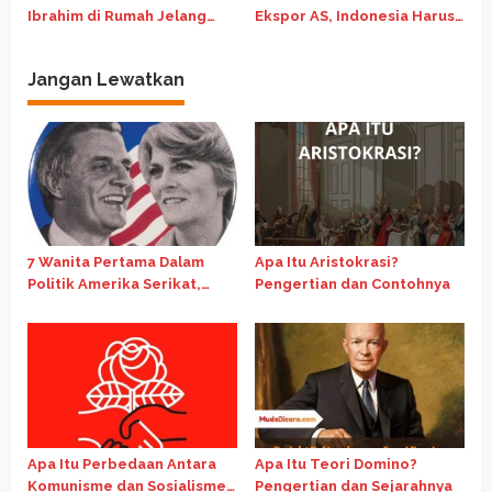
Ibrahim di Rumah Jelang
Ekspor AS, Indonesia Harus
Pertemuan Bilateral
Rela Bayar Mahal
Jangan Lewatkan
7 Wanita Pertama Dalam
Apa Itu Aristokrasi?
Politik Amerika Serikat,
Pengertian dan Contohnya
Hillary Clinton Salah
Satunya!
Apa Itu Perbedaan Antara
Apa Itu Teori Domino?
Komunisme dan Sosialisme?
Pengertian dan Sejarahnya