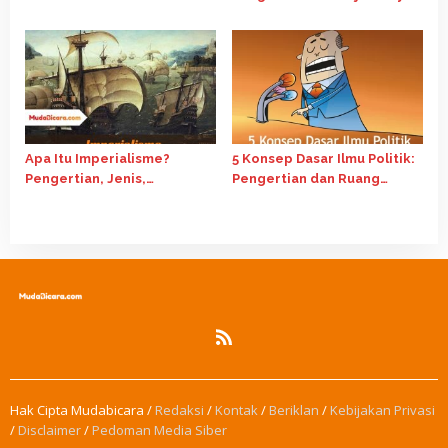
Ini Jawabannya
Apa Itu Imperialisme?
5 Konsep Dasar Ilmu Politik:
Pengertian, Jenis,
Pengertian dan Ruang
Perkembangan dan
Lingkupnya
Contohnya
Hak Cipta Mudabicara /
Redaksi
/
Kontak
/
Beriklan
/
Kebijakan Privasi
/
Disclaimer
/
Pedoman Media Siber