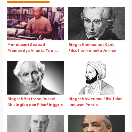
Menelusuri Seabad
Biografi Immanuel Kant,
Pramoedya Ananta Toer:
Filsuf terkemuka Jerman
Suara Perlawanan yang Tak
Pernah Padam
Biografi Bertrand Russell
Biografi Avicenna Filsuf dan
Ahli logika dan Filsuf Inggris
Ilmuwan Persia