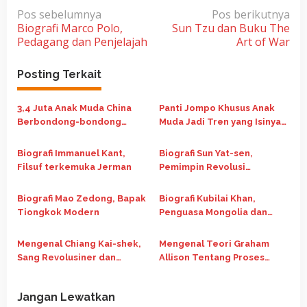
N
Pos sebelumnya
Pos berikutnya
Biografi Marco Polo,
Sun Tzu dan Buku The
a
Pedagang dan Penjelajah
Art of War
v
i
Posting Terkait
g
a
3,4 Juta Anak Muda China
Panti Jompo Khusus Anak
Berbondong-bondong
Muda Jadi Tren yang Isinya
s
Lamar PNS, Salah Satu
Pemuda Capek Kerja di
i
Alasannya Dapat Rumah
China
Biografi Immanuel Kant,
Biografi Sun Yat-sen,
p
Bersubsidi
Filsuf terkemuka Jerman
Pemimpin Revolusi
o
Tiongkok
Biografi Mao Zedong, Bapak
Biografi Kubilai Khan,
s
Tiongkok Modern
Penguasa Mongolia dan
Yuan Tiongkok
Mengenal Chiang Kai-shek,
Mengenal Teori Graham
Sang Revolusiner dan
Allison Tentang Proses
Pemimpin Militer Tiongkok
Kebijakan Luar Negeri dan
Contohnya
Jangan Lewatkan