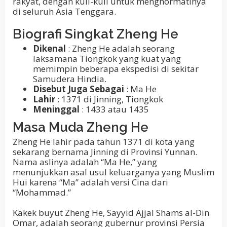
rakyat, dengan kuil-kuil untuk menghormatinya
di seluruh Asia Tenggara.
Biografi Singkat Zheng He
Dikenal
: Zheng He adalah seorang
laksamana Tiongkok yang kuat yang
memimpin beberapa ekspedisi di sekitar
Samudera Hindia.
Disebut Juga Sebagai
: Ma He
Lahir
: 1371 di Jinning, Tiongkok
Meninggal
: 1433 atau 1435
Masa Muda
Zheng He
Zheng He lahir pada tahun 1371 di kota yang
sekarang bernama Jinning di Provinsi Yunnan.
Nama aslinya adalah “Ma He,” yang
menunjukkan asal usul keluarganya yang Muslim
Hui karena “Ma” adalah versi Cina dari
“Mohammad.”
Kakek buyut Zheng He, Sayyid Ajjal Shams al-Din
Omar, adalah seorang gubernur provinsi Persia