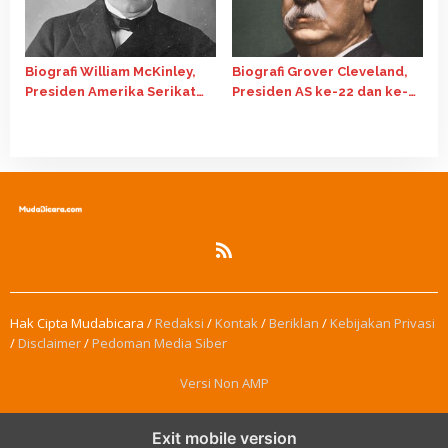
Biografi William McKinley,
Biografi Grover Cleveland,
Presiden Amerika Serikat
Presiden AS ke-22 dan ke-
ke-25
24
Hak Cipta Mudabicara /
Redaksi
/
Kontak
/
Beriklan
/
Kebijakan Privasi
/
Disclaimer
/
Pedoman Media Siber
Versi Non AMP
Exit mobile version