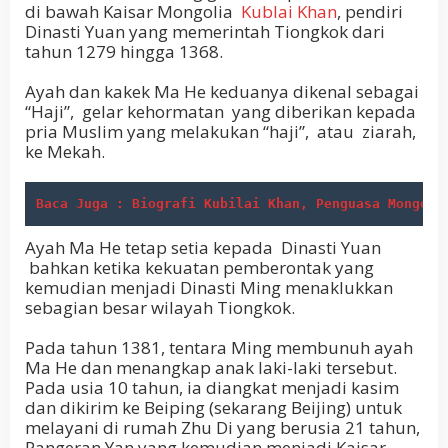
di bawah Kaisar Mongolia
Kublai Khan
,
pendiri
Dinasti Yuan yang memerintah Tiongkok dari
tahun 1279 hingga 1368.
Ayah dan kakek Ma He keduanya dikenal sebagai
“Haji”, gelar
kehormatan
yang diberikan kepada
pria Muslim yang melakukan “haji”,
atau
ziarah,
ke Mekah.
Baca Juga : Biografi Kubilai Khan, Penguasa Mongoli
Ayah Ma He tetap setia kepada
Dinasti Yuan
bahkan ketika kekuatan pemberontak yang
kemudian menjadi Dinasti Ming menaklukkan
sebagian besar wilayah Tiongkok.
Pada tahun 1381, tentara Ming membunuh ayah
Ma He dan menangkap anak laki-laki tersebut.
Pada usia 10 tahun, ia diangkat menjadi kasim
dan dikirim ke Beiping (sekarang Beijing) untuk
melayani di rumah Zhu Di yang berusia 21 tahun,
Pangeran Yan yang kemudian menjadi Kaisar