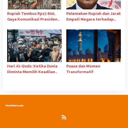
Rupiah Tembus Rp17.600,
Pelemahan Rupiah dan Jarak
Gaya Komunikasi Presiden
Empati Negara terhadap
Sorotan Tajam
Rakyat Kecil
Hari Al-Quds: Ketika Dunia
Puasa dan Momen
Diminta Memilih Keadilan
Transformatif
atau Kepentingan (Refleksi
13 Maret 2026)