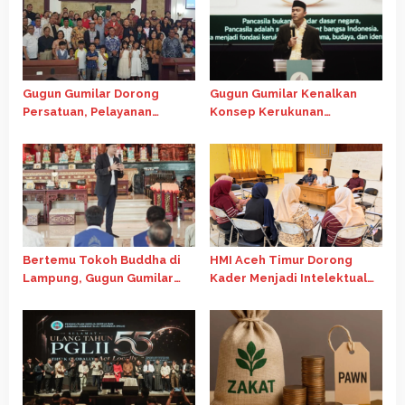
Gugun Gumilar Dorong
Gugun Gumilar Kenalkan
Persatuan, Pelayanan
Konsep Kerukunan
Ibadah di Chapel Oikumene
Indonesia di Forum
USU Tetap Berjalan
Internasional Gereja Advent
Bertemu Tokoh Buddha di
HMI Aceh Timur Dorong
Lampung, Gugun Gumilar
Kader Menjadi Intelektual
Dorong Kolaborasi Jaga
Kritis Melalui Telaah
Persatuan Bangsa
Ekonomi Islam