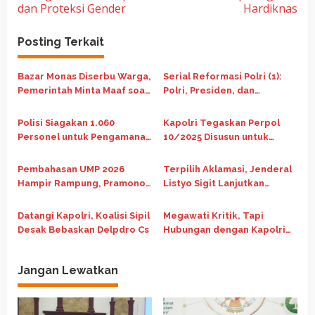
dan Proteksi Gender
Hardiknas
v
i
Posting Terkait
g
a
Bazar Monas Diserbu Warga,
Serial Reformasi Polri (1):
Pemerintah Minta Maaf soal
Polri, Presiden, dan
s
Antrean
Sandiwara Reformasi Polri
i
yang Sudah Selesai Sebelum
Polisi Siagakan 1.060
Kapolri Tegaskan Perpol
p
Dimulai
Personel untuk Pengamanan
10/2025 Disusun untuk
o
Demo Buruh di Monas Hari
Jalankan Putusan MK
Ini
Pembahasan UMP 2026
Terpilih Aklamasi, Jenderal
s
Hampir Rampung, Pramono
Listyo Sigit Lanjutkan
Anung Pastikan Keputusan
Kepemimpinan PB ISSI
Adil
hingga 2029
Datangi Kapolri, Koalisi Sipil
Megawati Kritik, Tapi
Desak Bebaskan Delpdro Cs
Hubungan dengan Kapolri
Erat
Jangan Lewatkan