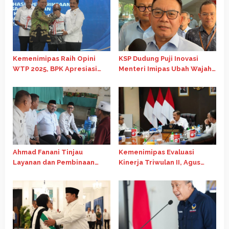
Kemenimipas Raih Opini
KSP Dudung Puji Inovasi
WTP 2025, BPK Apresiasi
Menteri Imipas Ubah Wajah
Penguatan Tata Kelola
Nusakambangan
Keuangan
Ahmad Fanani Tinjau
Kemenimipas Evaluasi
Layanan dan Pembinaan
Kinerja Triwulan II, Agus
Warga Binaan di Rutan
Andrianto Tekankan
Surakarta
Kualitas Belanja Negara