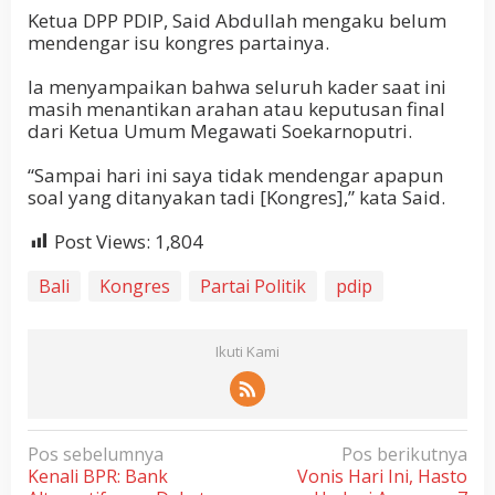
Ketua DPP PDIP, Said Abdullah mengaku belum
mendengar isu kongres partainya.
Ia menyampaikan bahwa seluruh kader saat ini
masih menantikan arahan atau keputusan final
dari Ketua Umum Megawati Soekarnoputri.
“Sampai hari ini saya tidak mendengar apapun
soal yang ditanyakan tadi [Kongres],” kata Said.
Post Views:
1,804
Bali
Kongres
Partai Politik
pdip
Ikuti Kami
N
Pos sebelumnya
Pos berikutnya
Kenali BPR: Bank
Vonis Hari Ini, Hasto
a