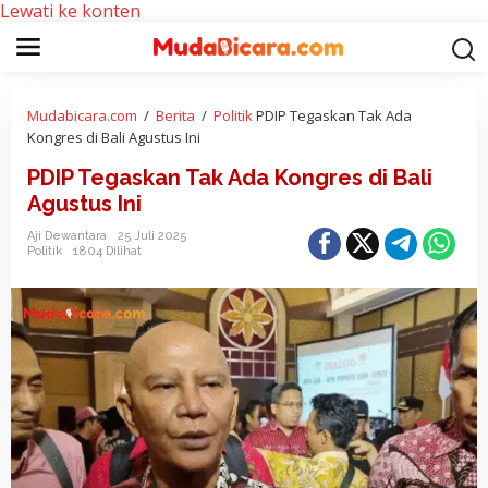
Lewati ke konten
Mudabicara.com
/
Berita
/
Politik
PDIP Tegaskan Tak Ada
Kongres di Bali Agustus Ini
PDIP Tegaskan Tak Ada Kongres di Bali
Agustus Ini
Aji Dewantara
25 Juli 2025
Politik
1804 Dilihat