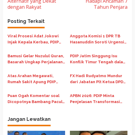
Alternatif yang Dekat
Hadapi Ancaman 7
v
dengan Rakyat
Tahun Penjara
i
g
Posting Terkait
a
Viral Prosesi Adat Jokowi
Anggota Komisi 1 DPR TB
s
Injak Kepala Kerbau, PDIP
Hasanuddin Soroti Urgensi
i
Singgung Mantan Presiden
Revisi Peradilan Militer di
p
Masih Lokal
RUU TNI
Bamusi Gelar Nuzulul Quran,
PDIP Jatim Singgung Isu
o
Basarah Ungkap Perjalanan
Konflik Timur Tengah dalam
Spiritual Megawati
Peringatan Nuzulul Quran
s
Atas Arahan Megawati,
FX Hadi Rudyatmo Mundur
Rumah Sakit Apung PDIP
dari Jabatan Plt Ketua DPD
Berlayar ke Daerah
PDIP Jawa Tengah
Terdampak Bencana
Puan Ogah Komentar soal
APBN 2026: PDIP Minta
Sumatera
Dicopotnya Bambang Pacul:
Penjelasan Transformasi
“Itu Urusan DPP Partai”
Ekonomi
Jangan Lewatkan