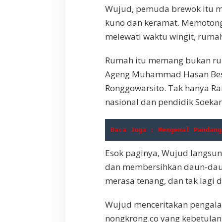
k
Wujud, pemuda brewok itu 
,
kuno dan keramat. Memotongn
H
i
melewati waktu wingit, rumah
n
g
Rumah itu memang bukan rum
g
a
Ageng Muhammad Hasan Besari
D
Ronggowarsito. Tak hanya R
i
nasional dan pendidik Soekarn
s
e
l
Baca Juga : Mengenal Pandang
a
m
a
Esok paginya, Wujud langsu
t
dan membersihkan daun-daun
k
merasa tenang, dan tak lagi 
a
n
A
Wujud menceritakan pengala
n
nongkrong.co yang kebetulan
i