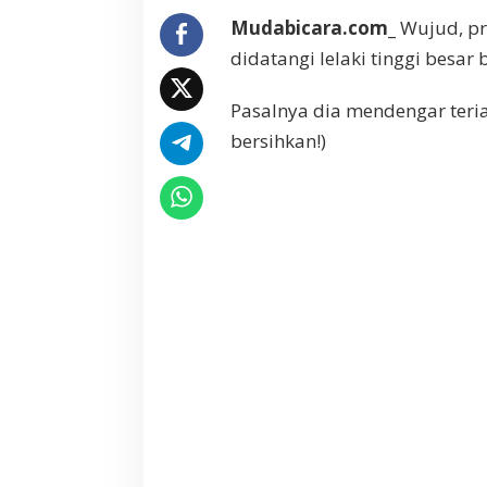
g
Mudabicara.com_
Wujud, pr
a
didatangi lelaki tinggi besar
w
a
r
Pasalnya dia mendengar teria
s
bersihkan!)
i
t
a
B
e
r
h
a
n
t
u
,
R
u
s
a