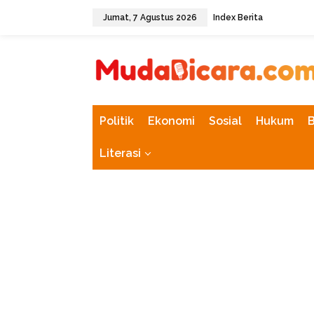
L
Jumat, 7 Agustus 2026
Index Berita
e
w
tutup
a
t
i
k
e
k
Politik
Ekonomi
Sosial
Hukum
o
n
Literasi
t
e
n