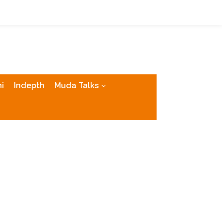
tutup
i
Indepth
Muda Talks