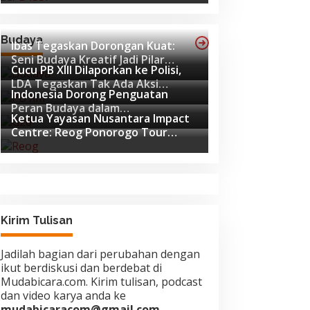
Budaya
Ibas Tegaskan Dorongan Kuat:
Seni Budaya Kreatif Jadi Pilar
Cucu PB XIII Dilaporkan ke Polisi,
Utama Identitas dan Ekonomi
LDA Tegaskan Tak Ada Aksi
Nasional
Indonesia Dorong Penguatan
Pemukulan
Peran Budaya dalam
Ketua Yayasan Nusantara Impact
Pembangunan Global di Forum G20
Centre: Reog Ponorogo Tour
Afrika Selatan
Europe adalah Langkah Strategis
Diplomasi Budaya Indonesia
Kirim Tulisan
Jadilah bagian dari perubahan dengan
ikut berdiskusi dan berdebat di
Mudabicara.com. Kirim tulisan, podcast
dan video karya anda ke
mudabicaracom@gmail.com