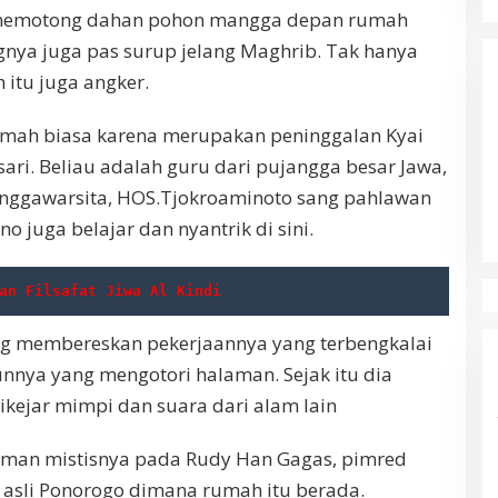
memotong dahan pohon mangga depan rumah
ya juga pas surup jelang Maghrib. Tak hanya
 itu juga angker.
ah biasa karena merupakan peninggalan Kyai
. Beliau adalah guru dari pujangga besar Jawa,
anggawarsita, HOS.Tjokroaminoto sang pahlawan
o juga belajar dan nyantrik di sini.
an Filsafat Jiwa Al Kindi
ng membereskan pekerjaannya yang terbengkalai
nya yang mengotori halaman. Sejak itu dia
dikejar mimpi dan suara dari alam lain
man mistisnya pada Rudy Han Gagas, pimred
 asli Ponorogo dimana rumah itu berada.