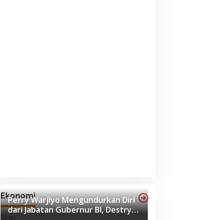
Ekonomi
Perry Warjiyo Mengundurkan Diri
dari Jabatan Gubernur BI, Destry
Damayanti Jadi Pejabat Sementara