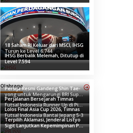
18 Saham RI Keluar dari MSCI, IHSG
Turun ke Level 6.744
IHSG Berbalik Melemah, Ditutup di
Level 7.594
Olahraga
Persija Resmi Gandeng Shin Tae-
yong untuk Mengarungi BRI Super
Perjalanan Bersejarah Timnas
League 2026-2027
Futsal Indonesia Runner Up di Piala
Lolos Final Asia Cup 2026, Timnas
Asia Futsal 2026
Futsal Indonesia Bantai Jepang 5-3
Terpilih Aklamasi, Jenderal Listyo
Sigit Lanjutkan Kepemimpinan PB
ISSI hingga 2029