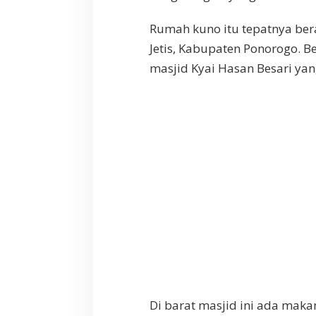
e
s
Rumah kuno itu tepatnya ber
B
Jetis, Kabupaten Ponorogo. 
a
masjid Kyai Hasan Besari yan
s
w
e
d
a
n
Di barat masjid ini ada ma