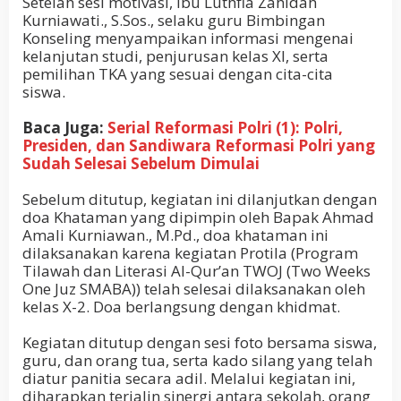
Setelah sesi motivasi, Ibu Luthfia Zahidah
Kurniawati., S.Sos., selaku guru Bimbingan
Konseling menyampaikan informasi mengenai
kelanjutan studi, penjurusan kelas XI, serta
pemilihan TKA yang sesuai dengan cita-cita
siswa.
Baca Juga:
Serial Reformasi Polri (1): Polri,
Presiden, dan Sandiwara Reformasi Polri yang
Sudah Selesai Sebelum Dimulai
Sebelum ditutup, kegiatan ini dilanjutkan dengan
doa Khataman yang dipimpin oleh Bapak Ahmad
Amali Kurniawan., M.Pd., doa khataman ini
dilaksanakan karena kegiatan Protila (Program
Tilawah dan Literasi Al-Qur’an TWOJ (Two Weeks
One Juz SMABA)) telah selesai dilaksanakan oleh
kelas X-2. Doa berlangsung dengan khidmat.
Kegiatan ditutup dengan sesi foto bersama siswa,
guru, dan orang tua, serta kado silang yang telah
diatur panitia secara adil. Melalui kegiatan ini,
diharapkan terjalin sinergi antara sekolah, orang