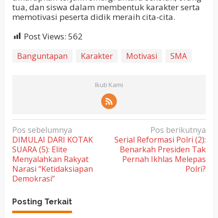
tua, dan siswa dalam membentuk karakter serta
memotivasi peserta didik meraih cita-cita.
Post Views:
562
Banguntapan
Karakter
Motivasi
SMA
Ikuti Kami
N
Pos sebelumnya
Pos berikutnya
DIMULAI DARI KOTAK
Serial Reformasi Polri (2):
a
SUARA (5): Elite
Benarkah Presiden Tak
v
Menyalahkan Rakyat
Pernah Ikhlas Melepas
i
Narasi “Ketidaksiapan
Polri?
Demokrasi”
g
a
Posting Terkait
s