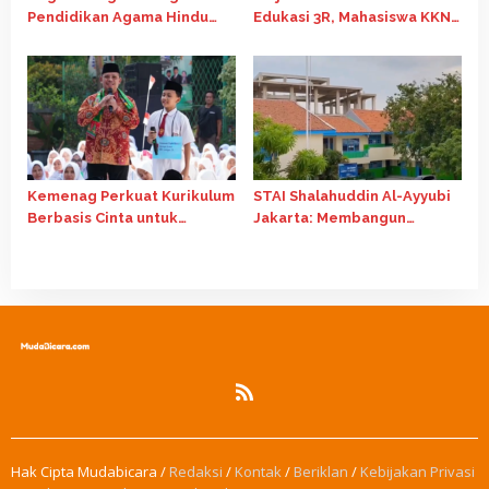
Pendidikan Agama Hindu
Edukasi 3R, Mahasiswa KKN
Perkuat Kerukunan dan
Tematik 81 Universitas
Pendidikan Berkualitas
Diponegoro Ajak Siswa SD
Desa Amongrogo Daur
Ulang Tutup Botol Bekas
Kemenag Perkuat Kurikulum
STAI Shalahuddin Al-Ayyubi
Berbasis Cinta untuk
Jakarta: Membangun
Berantas Bullying di
Generasi Unggul
Madrasah
Berlandaskan Nilai-Nilai
Islam
Hak Cipta Mudabicara /
Redaksi
/
Kontak
/
Beriklan
/
Kebijakan Privasi