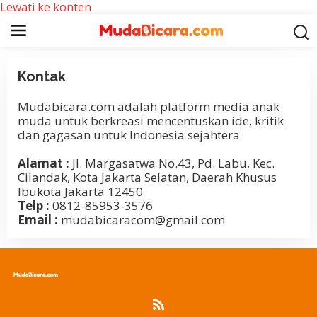
Lewati ke konten
Kontak
Mudabicara.com adalah platform media anak
|
2
muda untuk berkreasi mencentuskan ide, kritik
1
dan gagasan untuk Indonesia sejahtera
J
U
L
Alamat :
Jl. Margasatwa No.43, Pd. Labu, Kec.
I
Cilandak, Kota Jakarta Selatan, Daerah Khusus
2
0
Ibukota Jakarta 12450
2
Telp :
0812-85953-3576
0
O
Email :
mudabicaracom@gmail.com
L
E
H
R
E
D
A
K
S
I