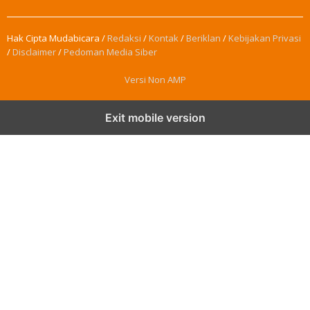
Hak Cipta Mudabicara /
Redaksi
/
Kontak
/
Beriklan
/
Kebijakan Privasi
/
Disclaimer
/
Pedoman Media Siber
Versi Non AMP
Exit mobile version