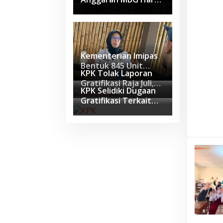
Dipisah dari Dana
Pendidikan Mulai
APBN 2028
Kementerian Imipas
Bentuk 845 Unit
KPK Tolak Laporan
Pengendalian
Gratifikasi Raja Juli,
Gratifikasi untuk
KPK Selidiki Dugaan
Perkara Sudah Masuk
Perkuat Integritas
Gratifikasi Terkait
Tahap Penyidikan
Amplop untuk
Menteri Kehutanan