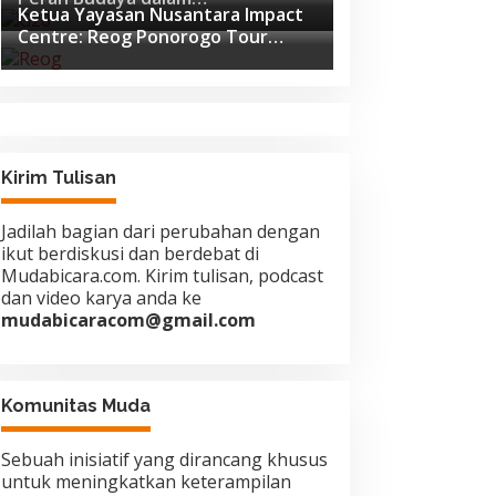
Ketua Yayasan Nusantara Impact
Pembangunan Global di Forum G20
Centre: Reog Ponorogo Tour
Afrika Selatan
Europe adalah Langkah Strategis
Diplomasi Budaya Indonesia
Kirim Tulisan
Jadilah bagian dari perubahan dengan
ikut berdiskusi dan berdebat di
Mudabicara.com. Kirim tulisan, podcast
dan video karya anda ke
mudabicaracom@gmail.com
Komunitas Muda
Sebuah inisiatif yang dirancang khusus
untuk meningkatkan keterampilan