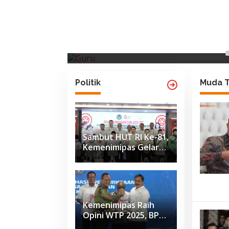
Santri
Gugun Gumilar Doro
Manfaatkan Beasisw
Tingkatkan Kompete
29 Juli 2026
Politik
Muda T
Sambut HUT RI Ke-81,
Kemenimipas Gelar
Doa Lintas Agama
dan Paparkan
Capaian Semester I
2026
Kemenimipas Raih
Opini WTP 2025, BPK
Apresiasi Penguatan