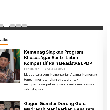
ng Guru Madrasah
a Kemenag untuk
nsi
27
alks
Kemenag Siapkan Program
Khusus Agar Santri Lebih
Kompetitif Raih Beasiswa LPDP
Pendidikan
|
2 Agustus 2026
O
L
Mudabicara.com_Kementerian Agama (Kemenag)
E
tengah mematangkan strategi untuk
H
A
memperbesar peluang santri serta mahasiswa
J
selengkapnya
I
D
E
W
Gugun Gumilar Dorong Guru
A
N
Madrasah Manfaatkan Beasiswa