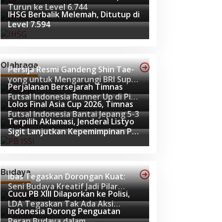
Turun ke Level 6.744
IHSG Berbalik Melemah, Ditutup di
Level 7.594
Olahraga
Persija Resmi Gandeng Shin Tae-
yong untuk Mengarungi BRI Super
Perjalanan Bersejarah Timnas
League 2026-2027
Futsal Indonesia Runner Up di Piala
Lolos Final Asia Cup 2026, Timnas
Asia Futsal 2026
Futsal Indonesia Bantai Jepang 5-3
Terpilih Aklamasi, Jenderal Listyo
Sigit Lanjutkan Kepemimpinan PB
ISSI hingga 2029
Budaya
Ibas Tegaskan Dorongan Kuat:
Seni Budaya Kreatif Jadi Pilar
Cucu PB XIII Dilaporkan ke Polisi,
Utama Identitas dan Ekonomi
LDA Tegaskan Tak Ada Aksi
Nasional
Indonesia Dorong Penguatan
Pemukulan
Peran Budaya dalam