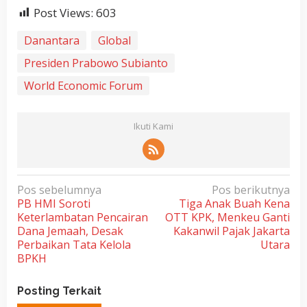
Post Views:
603
Danantara
Global
Presiden Prabowo Subianto
World Economic Forum
Ikuti Kami
N
Pos sebelumnya
Pos berikutnya
PB HMI Soroti
Tiga Anak Buah Kena
a
Keterlambatan Pencairan
OTT KPK, Menkeu Ganti
v
Dana Jemaah, Desak
Kakanwil Pajak Jakarta
i
Perbaikan Tata Kelola
Utara
BPKH
g
a
Posting Terkait
s