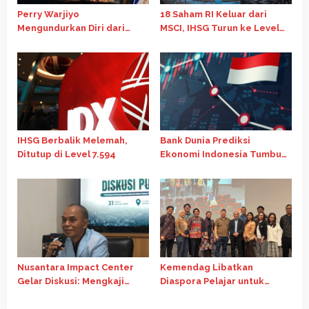
Perry Warjiyo
18 Saham RI Keluar dari
Mengundurkan Diri dari
MSCI, IHSG Turun ke Level
Jabatan Gubernur BI, Destry
6.744
Damayanti Jadi Pejabat
Sementara
IHSG Berbalik Melemah,
Bank Dunia Prediksi
Ditutup di Level 7.594
Ekonomi Indonesia Tumbuh
4,7% pada 2026, di Bawah
Target APBN
Nusantara Impact Center
Kemendag Libatkan
Gelar Diskusi: Mengkaji
Diaspora Pelajar untuk
Potensi Kriminalisasi dalam
Perkuat Ekspor Indonesia
Kasus Perbankan
ke Australia