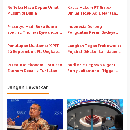
i
Refleksi Masa Depan Umat
Kasus Hukum PT Sritex
p
Muslim di Dunia
Dinilai Tidak Adil, Mantan
Direktur Bank DKI Kirim
o
Surat ke Prabowo dan
Prasetyo Hadi Buka Suara
Indonesia Dorong
s
Purbaya
soal Isu Thomas Djiwandono
Penguatan Peran Budaya
Masuk Jajaran Deputi
dalam Pembangunan Global
Gubernur BI
di Forum G20 Afrika Selatan
Penutupan Muktamar X PPP
Langkah Tegas Prabowo: 11
29 September, Plt Ungkap
Pejabat Dikukuhkan dalam
Prabowo Bakal Hadir
Reshuffle Kabinet
RI Darurat Ekonomi, Ratusan
Budi Arie Legowo Diganti
Ekonom Desak 7 Tuntutan
Ferry Juliantono: “Nggak
Ada yang Perlu Kaget”
Jangan Lewatkan