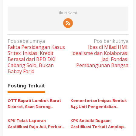
Ikuti Kami
N
Pos sebelumnya
Pos berikutnya
Fakta Persidangan Kasus
Ibas di Milad HMI:
a
Sritex: Inisiasi Kredit
Idealisme dan Kolaborasi
v
Berasal dari BPD DKI
Jadi Fondasi
i
Cabang Solo, Bukan
Pembangunan Bangsa
Babay Farid
g
a
Posting Terkait
s
i
OTT Bupati Lombok Barat
Kementerian Imipas Bentuk
p
Disorot, Saan Dorong
845 Unit Pengendalian
Evaluasi Sistem dan
Gratifikasi untuk Perkuat
o
Integritas Kepala Daerah
Integritas
KPK Tolak Laporan
KPK Selidiki Dugaan
s
Gratifikasi Raja Juli, Perkara
Gratifikasi Terkait Amplop
Sudah Masuk Tahap
untuk Menteri Kehutanan