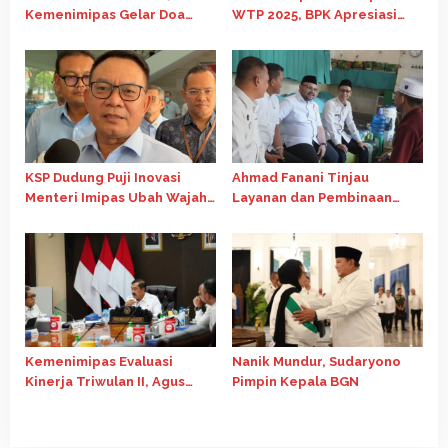
Kemenimipas Gelar Doa
WTP 2025, BPK Apresiasi
Lintas Agama dan Paparkan
Penguatan Tata Kelola
Capaian Semester I 2026
Keuangan
KSP Dudung Puji Inovasi
Ahmad Fanani Tinjau
Menteri Imipas Ubah Wajah
Layanan dan Pembinaan
Nusakambangan
Warga Binaan di Rutan
Surakarta
Kemenimipas Evaluasi
Nanik Mundur, Sudaryono
Kinerja Triwulan II, Agus
Pimpin Kepala BGN
Andrianto Tekankan
Kualitas Belanja Negara