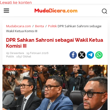
Lewati ke konten
Mudabicara.com
/
Berita
/
Politik
DPR Sahkan Sahroni sebagai
Wakil Ketua Komisi III
DPR Sahkan Sahroni sebagai Wakil Ketua
Komisi III
Aji Dewantara
19 Februari 2026
Politik
1637 Dilihat