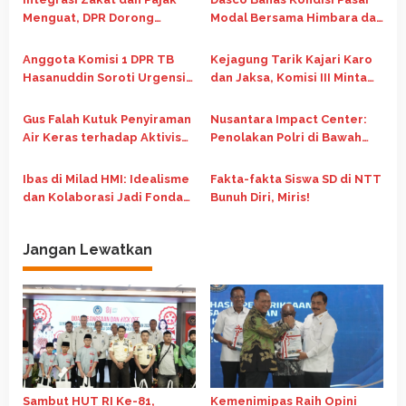
p
Menguat, DPR Dorong
Modal Bersama Himbara dan
o
Skema Tax Credit untuk
Perwakilan Pemerintah
s
Perkuat Ekonomi Umat
Anggota Komisi 1 DPR TB
Kejagung Tarik Kajari Karo
Hasanuddin Soroti Urgensi
dan Jaksa, Komisi III Minta
Revisi Peradilan Militer di
Evaluasi Menyeluruh
RUU TNI
Gus Falah Kutuk Penyiraman
Nusantara Impact Center:
Air Keras terhadap Aktivis
Penolakan Polri di Bawah
KontraS, Desak Polri dan
Kementerian Perlihatkan
Komnas HAM Selidiki
Krisis Pengawasan Sipil
Ibas di Milad HMI: Idealisme
Fakta-fakta Siswa SD di NTT
Bersama
dan Kolaborasi Jadi Fondasi
Bunuh Diri, Miris!
Pembangunan Bangsa
Jangan Lewatkan
Sambut HUT RI Ke-81,
Kemenimipas Raih Opini