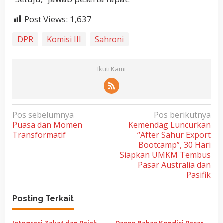
Post Views:
1,637
DPR
Komisi III
Sahroni
Ikuti Kami
N
Pos sebelumnya
Pos berikutnya
Puasa dan Momen
Kemendag Luncurkan
a
Transformatif
“After Sahur Export
v
Bootcamp”, 30 Hari
i
Siapkan UMKM Tembus
Pasar Australia dan
g
Pasifik
a
s
Posting Terkait
i
Integrasi Zakat dan Pajak
Dasco Bahas Kondisi Pasar