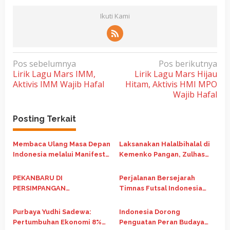
Ikuti Kami
N
Pos sebelumnya
Pos berikutnya
Lirik Lagu Mars IMM,
Lirik Lagu Mars Hijau
a
Aktivis IMM Wajib Hafal
Hitam, Aktivis HMI MPO
v
Wajib Hafal
i
g
Posting Terkait
a
Membaca Ulang Masa Depan
Laksanakan Halalbihalal di
s
Indonesia melalui Manifesto
Kemenko Pangan, Zulhas
i
Nasib Republik Indonesia
Ajak 20 Organisasi Pemuda
p
Jaga Ketahanan Pangan
PEKANBARU DI
Perjalanan Bersejarah
o
PERSIMPANGAN
Timnas Futsal Indonesia
PEMBANGUNAN: Krisis Tata
Runner Up di Piala Asia
s
Kelola Perkotaan,
Futsal 2026
Purbaya Yudhi Sadewa:
Indonesia Dorong
Ketimpangan Sosial, dan
Pertumbuhan Ekonomi 8%
Penguatan Peran Budaya
Agenda Transformasi dalam