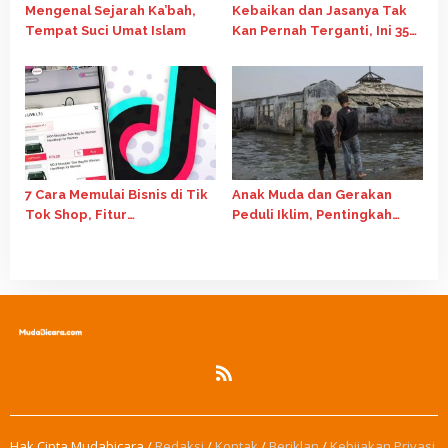
Mengenal Sejarah Ka’bah,
Kebaikan dan Jasanya Tak
Tempat Suci Umat Islam
Kan Pernah Terganti, Ini 35
Kata-Kata Mutiara Hari Guru
Nasional 2024
7 Cara Memulai Bisnis di Tik
Anak Muda dan Gerakan
Tok Shop, Fitur
Peduli Iklim, Pentingkah
Affiliate Salah Satunya
Perannya?
Hak Cipta Mudabicara /
Redaksi
/
Kontak
/
Beriklan
/
Kebijakan Privasi