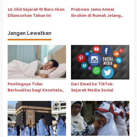
Jadi Kunci Indonesia Naik
dalam Pembangunan Global
Perspektif HMI
Kelas Jadi Negara Maju
di Forum G20 Afrika Selatan
10 Jilid Sejarah RI Baru Akan
Prabowo Jamu Anwar
Diluncurkan Tahun Ini
Ibrahim di Rumah Jelang
Pertemuan Bilateral
Jangan Lewatkan
Pentingnya Tidur
Dari Email ke TikTok:
Berkualitas bagi Kesehatan
Sejarah Media Sosial
Fisik dan Mental