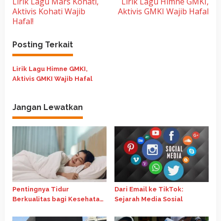
Lirik Lagu Mars Kohati,
Lirik Lagu Himne GMKI,
a
Aktivis Kohati Wajib
Aktivis GMKI Wajib Hafal
v
Hafal!
i
g
Posting Terkait
a
Lirik Lagu Himne GMKI,
s
Aktivis GMKI Wajib Hafal
i
p
Jangan Lewatkan
o
s
Pentingnya Tidur
Dari Email ke TikTok:
Berkualitas bagi Kesehatan
Sejarah Media Sosial
Fisik dan Mental