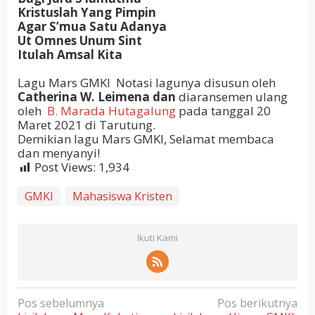
Kristuslah Yang Pimpin
Agar S’mua Satu Adanya
Ut Omnes Unum Sint
Itulah Amsal Kita
Lagu Mars GMKI Notasi lagunya disusun oleh
Catherina W. Leimena dan
diaransemen ulang
oleh
B. Marada Hutagalung
pada tanggal 20
Maret 2021 di Tarutung.
Demikian lagu Mars GMKI, Selamat membaca
dan menyanyi!
Post Views:
1,934
GMKI
Mahasiswa Kristen
Ikuti Kami
N
Pos sebelumnya
Pos berikutnya