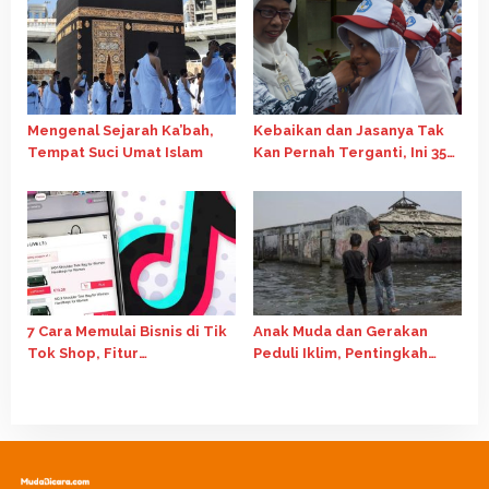
Mengenal Sejarah Ka’bah,
Kebaikan dan Jasanya Tak
Tempat Suci Umat Islam
Kan Pernah Terganti, Ini 35
Kata-Kata Mutiara Hari Guru
Nasional 2024
7 Cara Memulai Bisnis di Tik
Anak Muda dan Gerakan
Tok Shop, Fitur
Peduli Iklim, Pentingkah
Affiliate Salah Satunya
Perannya?