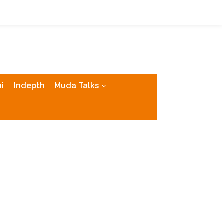
tutup
i
Indepth
Muda Talks