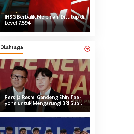
IHSG Berbalik Melemah, Ditutup di
Level 7.594
Olahraga
Persija Resmi Gandeng Shin Tae-
yong untuk Mengarungi BRI Super
League 2026-2027