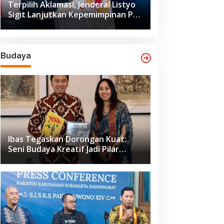
Terpilih Aklamasi, Jenderal Listyo
Sigit Lanjutkan Kepemimpinan PB
ISSI hingga 2029
Budaya
Ibas Tegaskan Dorongan Kuat:
Seni Budaya Kreatif Jadi Pilar
Utama Identitas dan Ekonomi
Nasional