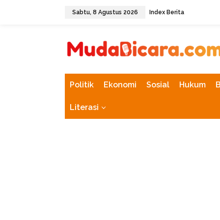
L
Sabtu, 8 Agustus 2026
Index Berita
e
w
tutup
a
t
i
k
e
k
Politik
Ekonomi
Sosial
Hukum
o
n
Literasi
t
e
n