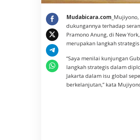
w
Y
Mudabicara.com_
Mujiyono,
o
r
dukungannya terhadap serang
k
Pramono Anung, di New York, 
L
e
merupakan langkah strategis
w
a
“Saya menilai kunjungan Gu
t
langkah strategis dalam dipl
K
u
Jakarta dalam isu global se
n
berkelanjutan,” kata Mujiyon
j
u
n
g
a
n
P
r
a