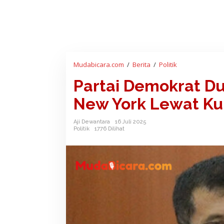
Mudabicara.com
/
Berita
/
Politik
P
a
Partai Demokrat Du
r
t
New York Lewat K
a
i
Aji Dewantara
16 Juli 2025
D
Politik
1776 Dilihat
e
m
o
k
r
a
t
D
u