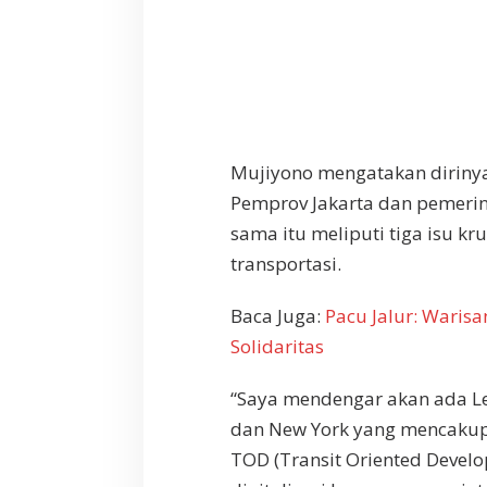
m
o
n
o
Mujiyono mengatakan diriny
Pemprov Jakarta dan pemerin
sama itu meliputi tiga isu kr
transportasi.
Baca Juga:
Pacu Jalur: Waris
Solidaritas
“Saya mendengar akan ada Lett
dan New York yang mencakup
TOD (Transit Oriented Develop