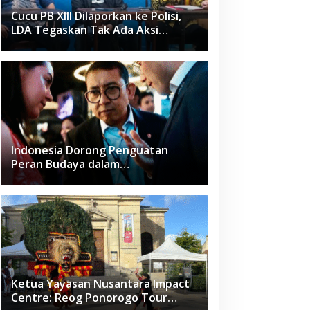
Cucu PB XIII Dilaporkan ke Polisi,
LDA Tegaskan Tak Ada Aksi
Pemukulan
Indonesia Dorong Penguatan
Peran Budaya dalam
Pembangunan Global di Forum G20
Afrika Selatan
Ketua Yayasan Nusantara Impact
Centre: Reog Ponorogo Tour