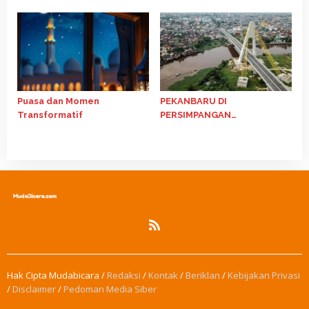
Sorotan Tajam
atau Kepentingan (Refleksi
13 Maret 2026)
Puasa dan Momen
PEKANBARU DI
Transformatif
PERSIMPANGAN
PEMBANGUNAN: Krisis Tata
Kelola Perkotaan,
Ketimpangan Sosial, dan
Agenda Transformasi dalam
Perspektif HMI
Hak Cipta Mudabicara /
Redaksi
/
Kontak
/
Beriklan
/
Kebijakan Privasi
/
Disclaimer
/
Pedoman Media Siber