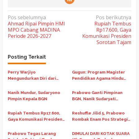
N
Pos sebelumnya
Pos berikutnya
Ahmad Ripai Pimpin HMI
Rupiah Tembus
a
MPO Cabang MADINA
Rp17.600, Gaya
v
Periode 2026-2027
Komunikasi Presiden
i
Sorotan Tajam
g
Posting Terkait
a
s
Perry Warjiyo
Gugun: Program Magister
i
Mengundurkan Diri dari
Pendidikan Agama Hindu
p
Jabatan Gubernur BI, Destry
Perkuat Kerukunan dan
Damayanti Jadi Pejabat
Pendidikan Berkualitas
o
Nanik Mundur, Sudaryono
Prabowo Ganti Pimpinan
Sementara
Pimpin Kepala BGN
BGN, Nanik Sudaryati
s
Deyang Resmi Jabat Kepala
Badan Gizi Nasional
Rupiah Tembus Rp17.600,
Reshuffle Jilid 5, Prabowo
Gaya Komunikasi Presiden
Rombak Enam Pos Strategis
Sorotan Tajam
di Kabinet
Prabowo Tegas Larang
DIMULAI DARI KOTAK SUARA