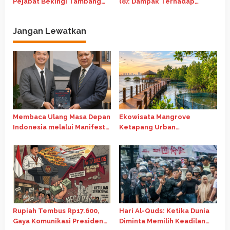
Pejabat Bekingi Tambang
(8): Dampak Terhadap
dan Perkebunan Ilegal
Akuntabilitas dan Legitimasi
Kepemimpinan
Jangan Lewatkan
Membaca Ulang Masa Depan
Ekowisata Mangrove
Indonesia melalui Manifesto
Ketapang Urban
Nasib Republik Indonesia
Aquaculture: Antara Daya
Tarik Wisata dan Tanggung
Jawab Konservasi
Rupiah Tembus Rp17.600,
Hari Al-Quds: Ketika Dunia
Gaya Komunikasi Presiden
Diminta Memilih Keadilan