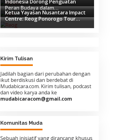
Indonesia Dorong Penguatan
Pemukulan
Peran Budaya dalam
Ketua Yayasan Nusantara Impact
Pembangunan Global di Forum G20
Centre: Reog Ponorogo Tour
Afrika Selatan
Europe adalah Langkah Strategis
Diplomasi Budaya Indonesia
Kirim Tulisan
Jadilah bagian dari perubahan dengan
ikut berdiskusi dan berdebat di
Mudabicara.com. Kirim tulisan, podcast
dan video karya anda ke
mudabicaracom@gmail.com
Komunitas Muda
Sebuah inisiatif yang dirancang khusus