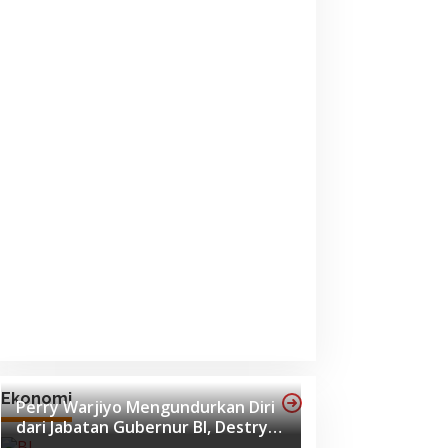
Ekonomi
Perry Warjiyo Mengundurkan Diri
dari Jabatan Gubernur BI, Destry
Damayanti Jadi Pejabat Sementara