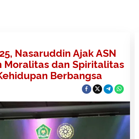
25, Nasaruddin Ajak ASN
ralitas dan Spiritalitas
Kehidupan Berbangsa