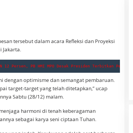
an tersebut dalam acara Refleksi dan Proyeksi
 Jakarta.
N 12 Persen, PB HMI MPO Desak Presiden Terbitkan Perppu
 ini dengan optimisme dan semangat pembaruan.
pai target-target yang telah ditetapkan,” ucap
nnya Sabtu (28/12) malam.
 menjaga harmoni di tenah keberagaman
nnya sebagai karya seni ciptaan Tuhan.