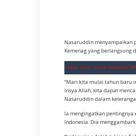
S
p
i
r
i
t
a
Nasaruddin menyampaikan pes
l
Kemenag yang berlangsung di
i
t
a
Baca Juga: 
Tolak Kenaikan PP
s
s
e
“Mari kita mulai tahun baru
b
Insya Allah, kita dapat menca
a
Nasaruddin dalam keteranga
g
a
i
Ia mengingatkan pentingnya
L
Indonesia. Dia menggambarka
a
n
d