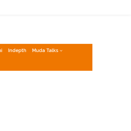
tutup
i
Indepth
Muda Talks