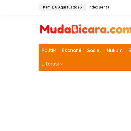
L
Kamis, 6 Agustus 2026
Index Berita
e
w
tutup
a
t
i
k
e
k
Politik
Ekonomi
Sosial
Hukum
o
n
Literasi
t
e
n