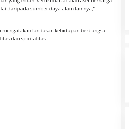
uhan yang indah. Kerukunan adalah aset berharga
nilai daripada sumber daya alam lainnya,”
itu mengatakan landasan kehidupan berbangsa
as dan spiritalitas.