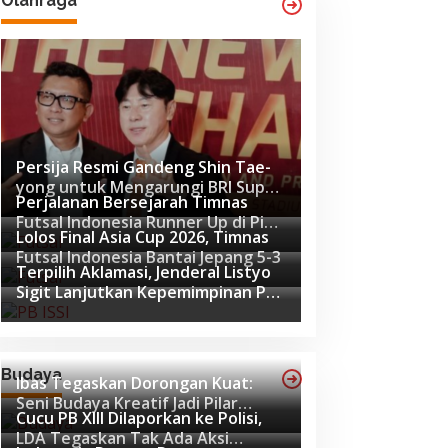
Olahraga
Persija Resmi Gandeng Shin Tae-
yong untuk Mengarungi BRI Super
Perjalanan Bersejarah Timnas
League 2026-2027
Futsal Indonesia Runner Up di Piala
Lolos Final Asia Cup 2026, Timnas
Asia Futsal 2026
Futsal Indonesia Bantai Jepang 5-3
Terpilih Aklamasi, Jenderal Listyo
Sigit Lanjutkan Kepemimpinan PB
ISSI hingga 2029
Budaya
Ibas Tegaskan Dorongan Kuat:
Seni Budaya Kreatif Jadi Pilar
Cucu PB XIII Dilaporkan ke Polisi,
Utama Identitas dan Ekonomi
LDA Tegaskan Tak Ada Aksi
Nasional