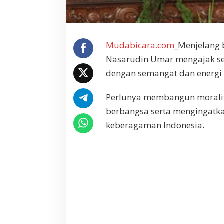
g
M
e
m
Mudabicara.com
_Menjelang 
b
a
Nasarudin Umar mengajak se
n
dengan semangat dan energi 
g
u
Perlunya membangun moralita
n
M
berbangsa serta mengingatka
o
keberagaman Indonesia.
r
a
l
i
t
a
s
d
a
n