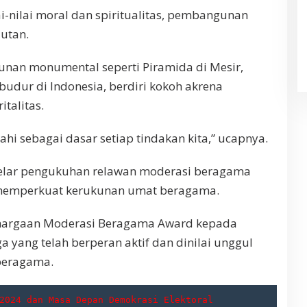
i-nilai moral dan spiritualitas, pembangunan
jutan.
nan monumental seperti Piramida di Mesir,
udur di Indonesia, berdiri kokoh akrena
talitas.
 ilahi sebagai dasar setiap tindakan kita,” ucapnya.
gelar pengukuhan relawan moderasi beragama
 memperkuat kerukunan umat beragama.
ghargaan Moderasi Beragama Award kepada
a yang telah berperan aktif dan dinilai unggul
beragama.
2024 dan Masa Depan Demokrasi Elektoral