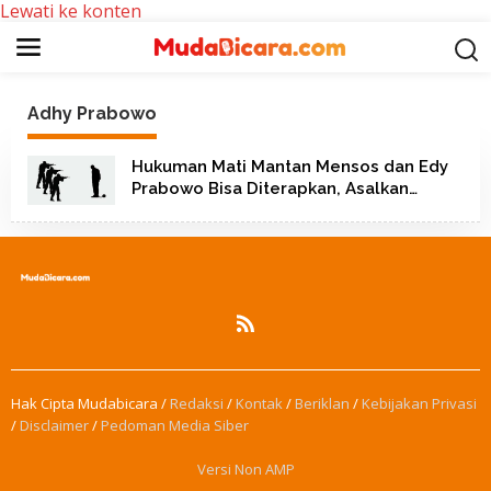
Lewati ke konten
Adhy Prabowo
Hukuman Mati Mantan Mensos dan Edy
Prabowo Bisa Diterapkan, Asalkan…
Hak Cipta Mudabicara /
Redaksi
/
Kontak
/
Beriklan
/
Kebijakan Privasi
/
Disclaimer
/
Pedoman Media Siber
Versi Non AMP