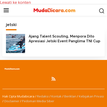
Lewati ke konten
jetski
Ajang Talent Scouting, Menpora Dito
Apresiasi Jetski Event Panglima TNI Cup
Hak Cipta Mudabicara /
Redaksi
/
Kontak
/
Beriklan
/
Kebijakan Privasi
/
Disclaimer
/
Pedoman Media Siber