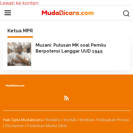
Lewati ke konten
Ketua MPR
Muzani: Putusan MK soal Pemilu
Berpotensi Langgar UUD 1945
Hak Cipta Mudabicara /
Redaksi
/
Kontak
/
Beriklan
/
Kebijakan Privasi
/
Disclaimer
/
Pedoman Media Siber