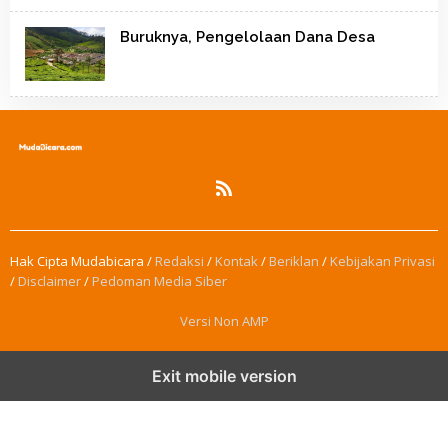
Buruknya, Pengelolaan Dana Desa
Hak Cipta Mudabicara /
Redaksi
/
Kontak
/
Beriklan
/
Kebijakan Privasi
/
Disclaimer
/
Pedoman Media Siber
Versi Non AMP
Exit mobile version