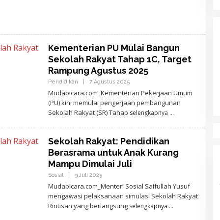
Kementerian PU Mulai Bangun
Sekolah Rakyat Tahap 1C, Target
Rampung Agustus 2025
Pendidikan
|
7 Agustus 2025
O
L
Mudabicara.com_Kementerian Pekerjaan Umum
E
(PU) kini memulai pengerjaan pembangunan
H
A
Sekolah Rakyat (SR) Tahap
selengkapnya
J
I
D
E
Sekolah Rakyat: Pendidikan
W
Berasrama untuk Anak Kurang
A
N
Mampu Dimulai Juli
T
A
Sosial
|
9 Juli 2025
O
R
L
Mudabicara.com_Menteri Sosial Saifullah Yusuf
A
E
mengawasi pelaksanaan simulasi Sekolah Rakyat
H
A
Rintisan yang berlangsung
selengkapnya
J
I