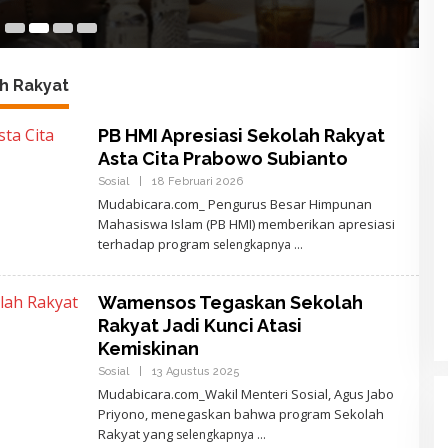
7 
h Rakyat
PB HMI Apresiasi Sekolah Rakyat
Asta Cita Prabowo Subianto
Sosial
|
18 Februari 2026
O
L
Mudabicara.com_ Pengurus Besar Himpunan
E
Mahasiswa Islam (PB HMI) memberikan apresiasi
H
A
terhadap program
selengkapnya
J
I
D
E
Wamensos Tegaskan Sekolah
W
Rakyat Jadi Kunci Atasi
A
N
Kemiskinan
T
A
Sosial
|
13 Agustus 2025
O
R
L
Mudabicara.com_Wakil Menteri Sosial, Agus Jabo
A
E
Priyono, menegaskan bahwa program Sekolah
H
A
Rakyat yang
selengkapnya
J