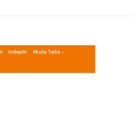
tutup
i
Indepth
Muda Talks