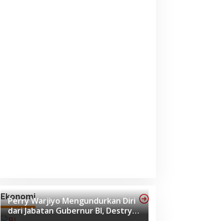
Agustus 2025
Ekonomi
Perry Warjiyo Mengundurkan Diri
dari Jabatan Gubernur BI, Destry
Damayanti Jadi Pejabat Sementara