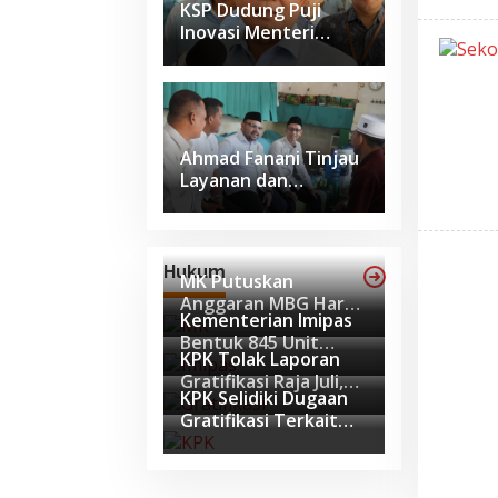
KSP Dudung Puji
Inovasi Menteri
Imipas Ubah Wajah
Nusakambangan
Ahmad Fanani Tinjau
Layanan dan
Pembinaan Warga
Binaan di Rutan
Surakarta
Hukum
MK Putuskan
Anggaran MBG Harus
Kementerian Imipas
Dipisah dari Dana
Bentuk 845 Unit
Pendidikan Mulai
KPK Tolak Laporan
Pengendalian
APBN 2028
Gratifikasi Raja Juli,
Gratifikasi untuk
KPK Selidiki Dugaan
Perkara Sudah Masuk
Perkuat Integritas
Gratifikasi Terkait
Tahap Penyidikan
Amplop untuk
Menteri Kehutanan