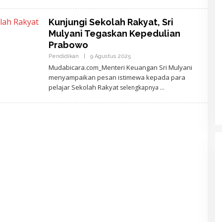
I
D
E
Kunjungi Sekolah Rakyat, Sri
W
Mulyani Tegaskan Kepedulian
A
N
Prabowo
T
A
Pendidikan
|
9 Agustus 2025
O
R
L
Mudabicara.com_Menteri Keuangan Sri Mulyani
A
E
menyampaikan pesan istimewa kepada para
H
A
pelajar Sekolah Rakyat
selengkapnya
J
I
D
E
W
A
N
T
A
R
A