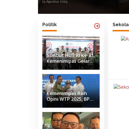
9 Agustus 2025
Politik
Sekola
Sambut HUT RI Ke-81,
Kemenimipas Gelar
Doa Lintas Agama
dan Paparkan
Capaian Semester I
2026
Kemenimipas Raih
Opini WTP 2025, BPK
Apresiasi Penguatan
Tata Kelola
Keuangan