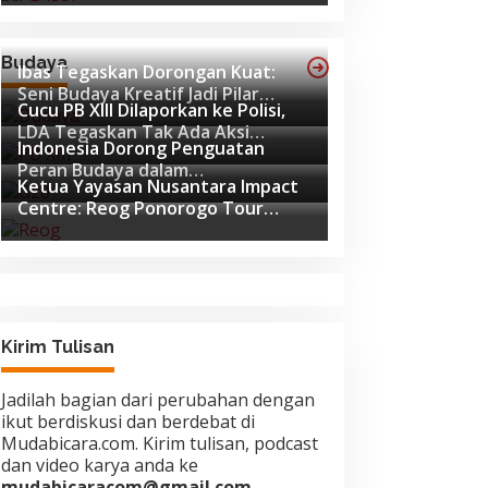
Budaya
Ibas Tegaskan Dorongan Kuat:
Seni Budaya Kreatif Jadi Pilar
Cucu PB XIII Dilaporkan ke Polisi,
Utama Identitas dan Ekonomi
LDA Tegaskan Tak Ada Aksi
Nasional
Indonesia Dorong Penguatan
Pemukulan
Peran Budaya dalam
Ketua Yayasan Nusantara Impact
Pembangunan Global di Forum G20
Centre: Reog Ponorogo Tour
Afrika Selatan
Europe adalah Langkah Strategis
Diplomasi Budaya Indonesia
Kirim Tulisan
Jadilah bagian dari perubahan dengan
ikut berdiskusi dan berdebat di
Mudabicara.com. Kirim tulisan, podcast
dan video karya anda ke
mudabicaracom@gmail.com