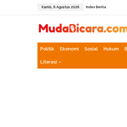
L
Kamis, 6 Agustus 2026
Index Berita
e
w
tutup
a
t
i
k
e
k
Politik
Ekonomi
Sosial
Hukum
o
n
Literasi
t
e
n