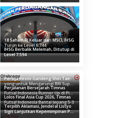
18 Saham RI Keluar dari MSCI, IHSG
Turun ke Level 6.744
IHSG Berbalik Melemah, Ditutup di
Level 7.594
Olahraga
Persija Resmi Gandeng Shin Tae-
yong untuk Mengarungi BRI Super
Perjalanan Bersejarah Timnas
League 2026-2027
Futsal Indonesia Runner Up di Piala
Lolos Final Asia Cup 2026, Timnas
Asia Futsal 2026
Futsal Indonesia Bantai Jepang 5-3
Terpilih Aklamasi, Jenderal Listyo
Sigit Lanjutkan Kepemimpinan PB
ISSI hingga 2029