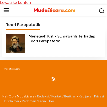
Lewati ke konten
Teori Parepatetik
Menelaah Kritik Suhrawardi Terhadap
Teori Parepatetik
Hak Cipta Mudabicara /
Redaksi
/
Kontak
/
Beriklan
/
Kebijakan Privasi
/
Disclaimer
/
Pedoman Media Siber