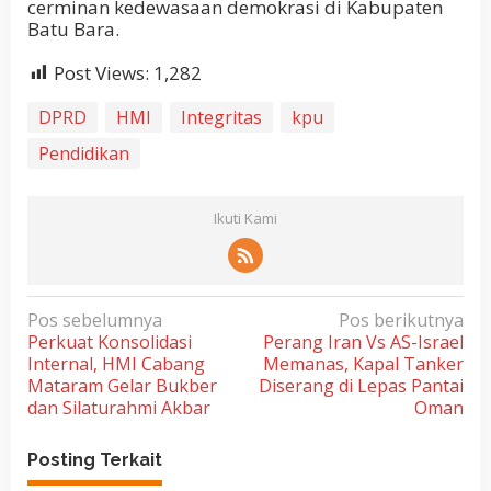
cerminan kedewasaan demokrasi di Kabupaten
Batu Bara.
Post Views:
1,282
DPRD
HMI
Integritas
kpu
Pendidikan
Ikuti Kami
N
Pos sebelumnya
Pos berikutnya
Perkuat Konsolidasi
Perang Iran Vs AS-Israel
a
Internal, HMI Cabang
Memanas, Kapal Tanker
v
Mataram Gelar Bukber
Diserang di Lepas Pantai
i
dan Silaturahmi Akbar
Oman
g
Posting Terkait
a