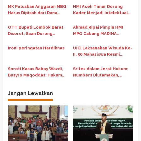
s
MK Putuskan Anggaran MBG
HMI Aceh Timur Dorong
i
Harus Dipisah dari Dana
Kader Menjadi Intelektual
p
Pendidikan Mulai APBN 2028
Kritis Melalui Telaah
Ekonomi Islam
o
OTT Bupati Lombok Barat
Ahmad Ripai Pimpin HMI
Disorot, Saan Dorong
MPO Cabang MADINA
s
Evaluasi Sistem dan
Periode 2026-2027
Integritas Kepala Daerah
Ironi peringatan Hardiknas
UICI Laksanakan Wisuda Ke-
II, 56 Mahasiswa Resmi
Diwisuda
Soroti Kasus Babay Wazdi,
Sritex dalam Jerat Hukum:
Busyro Muqoddas: Hukum
Numbers Diutamakan,
Harus Bebas dari
Kebenaran Dikesampingkan
Kepentingan Kekuasaan
Jangan Lewatkan