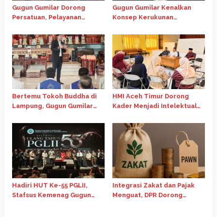
Gugun Gumilar Dorong
Gugun Gumilar Kenalkan
Persatuan, Pelayanan
Konsep Kerukunan
Ibadah di Chapel Oikumene
Indonesia di Forum
USU Tetap Berjalan
Internasional Gereja Advent
Bertemu Tokoh Buddha di
HMI Aceh Timur Dorong
Lampung, Gugun Gumilar
Kader Menjadi Intelektual
Dorong Kolaborasi Jaga
Kritis Melalui Telaah
Persatuan Bangsa
Ekonomi Islam
Hadiri HUT Ke-55 PGLII,
Integrasi Zakat dan Pajak
Stafsus Kemenag Gugun
Menguat, DPR Dorong
Dorong Penguatan
Skema Tax Credit untuk
Kolaborasi Lintas Iman
Perkuat Ekonomi Umat