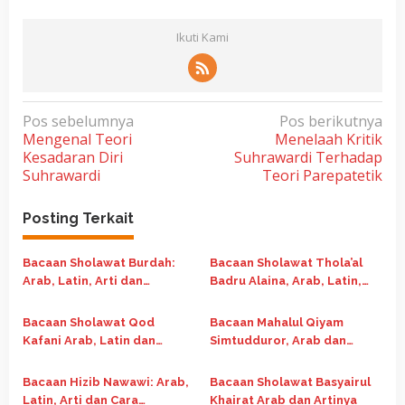
Ikuti Kami
N
Pos sebelumnya
Pos berikutnya
Mengenal Teori
Menelaah Kritik
a
Kesadaran Diri
Suhrawardi Terhadap
v
Suhrawardi
Teori Parepatetik
i
g
Posting Terkait
a
Bacaan Sholawat Burdah:
Bacaan Sholawat Thola’al
s
Arab, Latin, Arti dan
Badru Alaina, Arab, Latin,
i
Keutamaannya
dan Artinya
p
Bacaan Sholawat Qod
Bacaan Mahalul Qiyam
o
Kafani Arab, Latin dan
Simtudduror, Arab dan
Terjemahanya
Artinya
s
Bacaan Hizib Nawawi: Arab,
Bacaan Sholawat Basyairul
Latin, Arti dan Cara
Khairat Arab dan Artinya