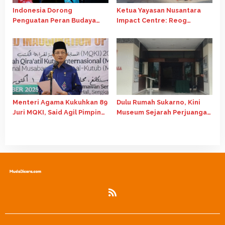
Indonesia Dorong
Ketua Yayasan Nusantara
Penguatan Peran Budaya
Impact Centre: Reog
dalam Pembangunan Global
Ponorogo Tour Europe
di Forum G20 Afrika Selatan
adalah Langkah Strategis
Diplomasi Budaya Indonesia
Menteri Agama Kukuhkan 89
Dulu Rumah Sukarno, Kini
Juri MQKI, Said Agil Pimpin
Museum Sejarah Perjuangan
Dewan Hakim Internasional
Bangsa