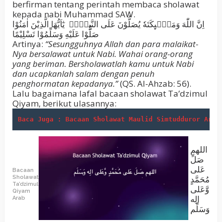
berfirman tentang perintah membaca sholawat
kepada nabi Muhammad SAW.
اِنَّ اللّٰهَ وَمَلٰۤىِٕكَتَهٗ يُصَلُّوْنَ عَلَى النَّبِيِّۗ يٰٓاَيُّهَا الَّذِيْنَ اٰمَنُوْا
صَلُّوْا عَلَيْهِ وَسَلِّمُوْا تَسْلِيْمًا
Artinya:
“Sesungguhnya Allah dan para malaikat-
Nya bersalawat untuk Nabi. Wahai orang-orang
yang beriman. Bersholawatlah kamu untuk Nabi
dan ucapkanlah salam dengan penuh
penghormatan kepadanya.”
(QS. Al-Ahzab: 56).
Lalu bagaimana lafal bacaan sholawat Ta’dzimul
Qiyam, berikut ulasannya:
Baca Juga : Bacaan Sholawat Maulid Simtudduror Arab
اللهم
صَلِّ
عَلى
Bacaan
مُحَمَّدٍ
Sholawat
Ta’dzimul
وَّعَلى
Qiyam
الِه
Arab
وَسَلِّم