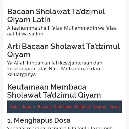
Bacaan Sholawat Ta’dzimul
Qiyam Latin
Allaahumma shalli ‘alaa Muhammadin wa ‘alaa
aalihi wa sallim
Arti Bacaan Sholawat Ta’dzimul
Qiyam
Ya Allah limpahkanlah kesejahteraan dan
keselamatan atas Nabi Muhammad dan
keluarganya
Keutamaan Membaca
Sholawat Ta’dzimul Qiyam
Baca Juga : Bacaan Sholawat Mahalul Qiyam, Arab, La
1. Menghapus Dosa
Sebagai seorang manusia kita tentu tak luput