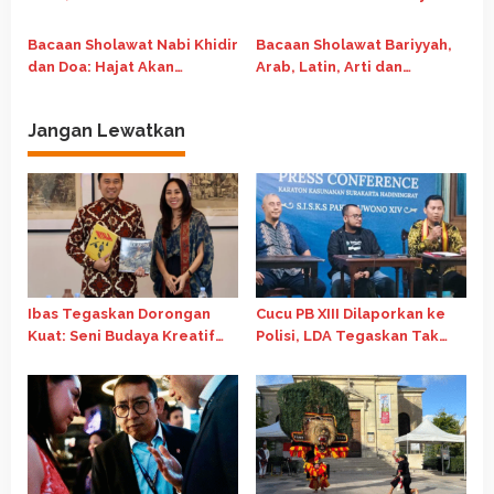
Mengamalkannya
Bacaan Sholawat Nabi Khidir
Bacaan Sholawat Bariyyah,
dan Doa: Hajat Akan
Arab, Latin, Arti dan
Terkabul Cepat
Keutamaannya
Jangan Lewatkan
Ibas Tegaskan Dorongan
Cucu PB XIII Dilaporkan ke
Kuat: Seni Budaya Kreatif
Polisi, LDA Tegaskan Tak
Jadi Pilar Utama Identitas
Ada Aksi Pemukulan
dan Ekonomi Nasional