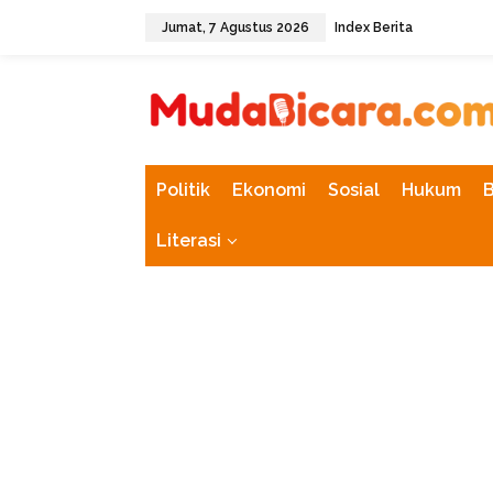
L
Jumat, 7 Agustus 2026
Index Berita
e
w
tutup
a
t
i
k
e
k
Politik
Ekonomi
Sosial
Hukum
o
n
Literasi
t
e
n