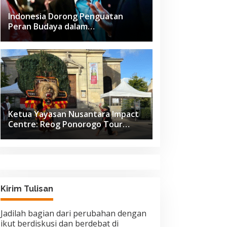
Indonesia Dorong Penguatan
Peran Budaya dalam
Pembangunan Global di Forum G20
Afrika Selatan
Ketua Yayasan Nusantara Impact
Centre: Reog Ponorogo Tour
Europe adalah Langkah Strategis
Diplomasi Budaya Indonesia
Kirim Tulisan
Jadilah bagian dari perubahan dengan
ikut berdiskusi dan berdebat di