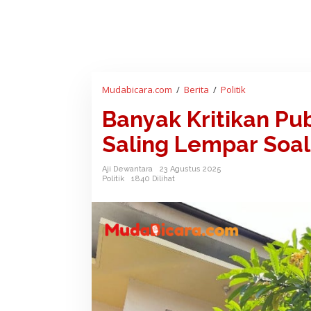
Mudabicara.com
/
Berita
/
Politik
B
a
Banyak Kritikan Pu
n
y
Saling Lempar Soal
a
k
Aji Dewantara
23 Agustus 2025
K
Politik
1840 Dilihat
r
i
t
i
k
a
n
P
u