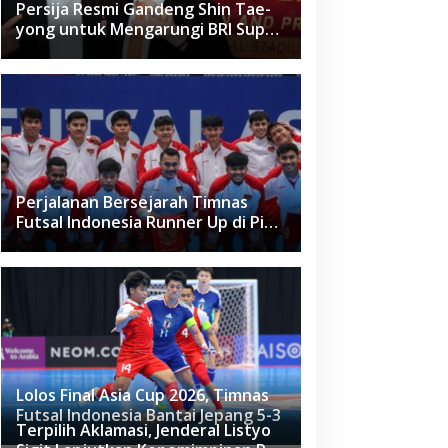
Persija Resmi Gandeng Shin Tae-
yong untuk Mengarungi BRI Super
League 2026-2027
Perjalanan Bersejarah Timnas
Futsal Indonesia Runner Up di Piala
Asia Futsal 2026
Lolos Final Asia Cup 2026, Timnas
Futsal Indonesia Bantai Jepang 5-3
Terpilih Aklamasi, Jenderal Listyo