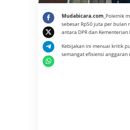
n
g
Mudabicara.com
_Polemik m
L
e
sebesar Rp50 juta per bulan
m
antara DPR dan Kementerian
p
a
r
Kebijakan ini menuai kritik 
S
semangat efisiensi anggaran 
o
a
l
T
u
n
j
a
n
g
a
n
R