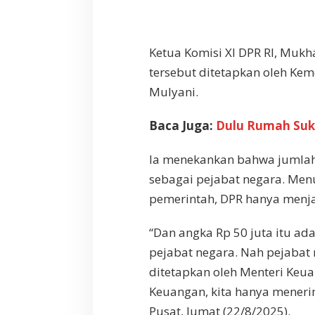
p
5
0
J
Ketua Komisi XI DPR RI, Mu
u
tersebut ditetapkan oleh Kem
t
a
Mulyani.
Baca Juga:
Dulu Rumah Suk
Ia menekankan bahwa jumlah 
sebagai pejabat negara. Menu
pemerintah, DPR hanya menja
“Dan angka Rp 50 juta itu a
pejabat negara. Nah pejabat
ditetapkan oleh Menteri Keu
Keuangan, kita hanya menerim
Pusat, Jumat (22/8/2025).