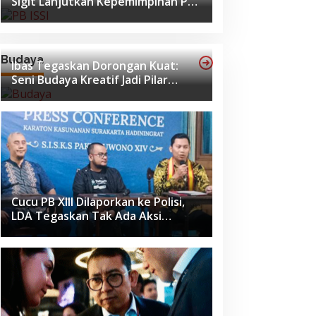
Sigit Lanjutkan Kepemimpinan PB
ISSI hingga 2029
Budaya
Ibas Tegaskan Dorongan Kuat:
Seni Budaya Kreatif Jadi Pilar
Utama Identitas dan Ekonomi
Nasional
Cucu PB XIII Dilaporkan ke Polisi,
LDA Tegaskan Tak Ada Aksi
Pemukulan