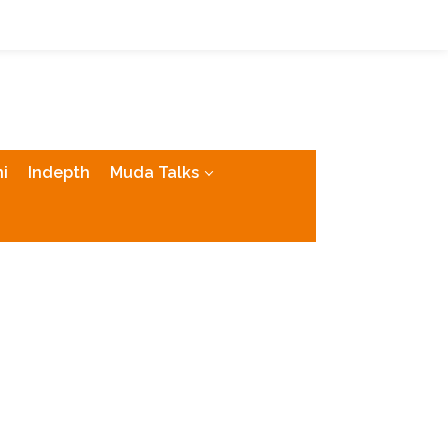
tutup
i
Indepth
Muda Talks