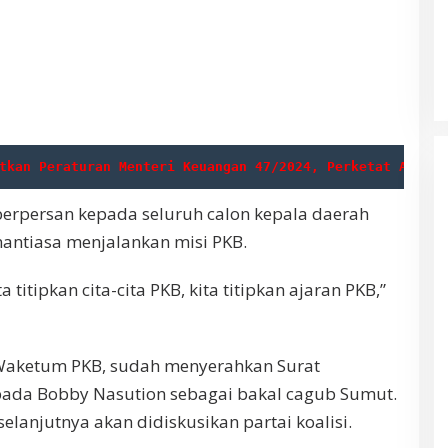
tkan Peraturan Menteri Keuangan 47/2024, Perketat Aturan
erpersan kepada seluruh calon kepala daerah
enantiasa menjalankan misi PKB.
a titipkan cita-cita PKB, kita titipkan ajaran PKB,”
 Waketum PKB, sudah menyerahkan Surat
pada Bobby Nasution sebagai bakal cagub Sumut.
lanjutnya akan didiskusikan partai koalisi.