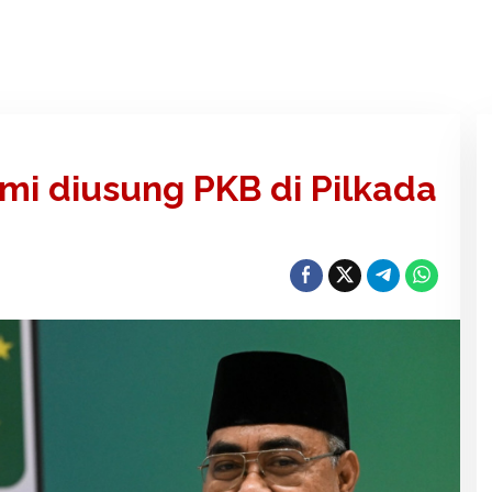
mi diusung PKB di Pilkada