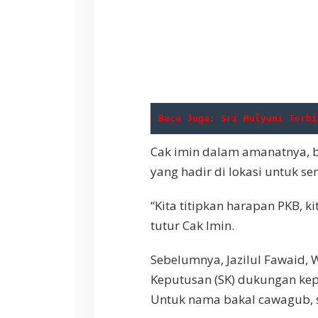
Baca Juga: 
Sri Mulyani Terbi
Cak imin dalam amanatnya, b
yang hadir di lokasi untuk s
“Kita titipkan harapan PKB, kit
tutur Cak Imin.
Sebelumnya, Jazilul Fawaid,
Keputusan (SK) dukungan ke
Untuk nama bakal cawagub, se