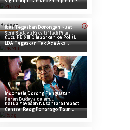
Sigit Lanjutkan Kepemimpinan PB
ISSI hingga 2029
Budaya
Ibas Tegaskan Dorongan Kuat:
Seni Budaya Kreatif Jadi Pilar
Cucu PB XIII Dilaporkan ke Polisi,
Utama Identitas dan Ekonomi
LDA Tegaskan Tak Ada Aksi
Nasional
Pemukulan
Indonesia Dorong Penguatan
Peran Budaya dalam
Ketua Yayasan Nusantara Impact
Pembangunan Global di Forum G20
Centre: Reog Ponorogo Tour
Afrika Selatan
Europe adalah Langkah Strategis
Diplomasi Budaya Indonesia