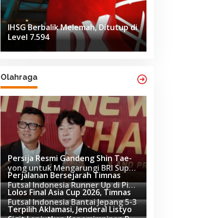
IHSG Berbalik Melemah, Ditutup di
Level 7.594
Olahraga
 Rekening Baru & Transaksi Bank
Persija Resmi Gandeng Shin Tae-
yong untuk Mengarungi BRI Super
Perjalanan Bersejarah Timnas
League 2026-2027
Futsal Indonesia Runner Up di Piala
Lolos Final Asia Cup 2026, Timnas
Asia Futsal 2026
Futsal Indonesia Bantai Jepang 5-3
Terpilih Aklamasi, Jenderal Listyo