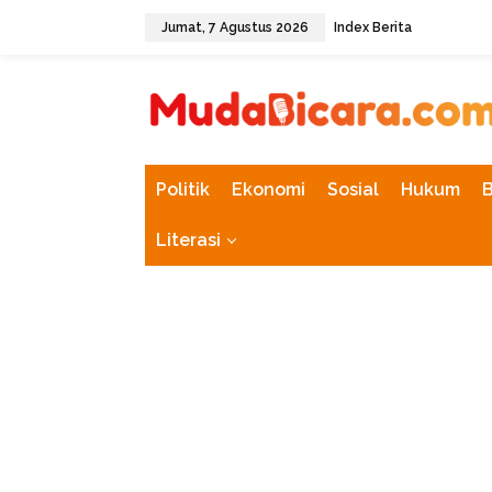
L
Jumat, 7 Agustus 2026
Index Berita
e
w
tutup
a
t
i
k
e
k
Politik
Ekonomi
Sosial
Hukum
o
n
Literasi
t
e
n