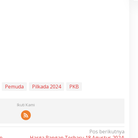
Pemuda
Pilkada 2024
PKB
Ikuti Kami
Pos berikutnya
n
Harga Pangan Terbaru 18 Agustus 2024: