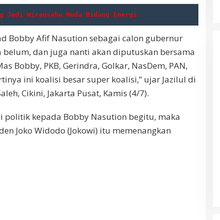
g Jadi Wirausaha Muda Bidang Energi
 Bobby Afif Nasution sebagai calon gubernur
a belum, dan juga nanti akan diputuskan bersama
Mas Bobby, PKB, Gerindra, Golkar, NasDem, PAN,
nya ini koalisi besar super koalisi,” ujar Jazilul di
leh, Cikini, Jakarta Pusat, Kamis (4/7).
i politik kepada Bobby Nasution begitu, maka
den Joko Widodo (Jokowi) itu memenangkan