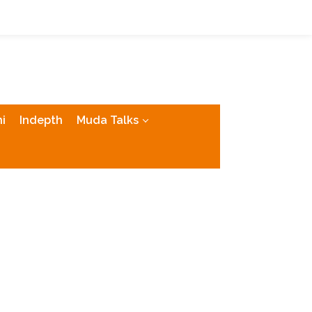
tutup
i
Indepth
Muda Talks