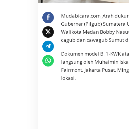
m
u
Mudabicara.com_Arah dukunga
t
2
Guberner (Pilgub) Sumatera
0
Walikota Medan Bobby Nasut
2
4
cagub dan cawagub Sumut di
Dokumen model B. 1-KWK atau 
langsung oleh Muhaimin Iska
Fairmont, Jakarta Pusat, Mingg
lokasi.