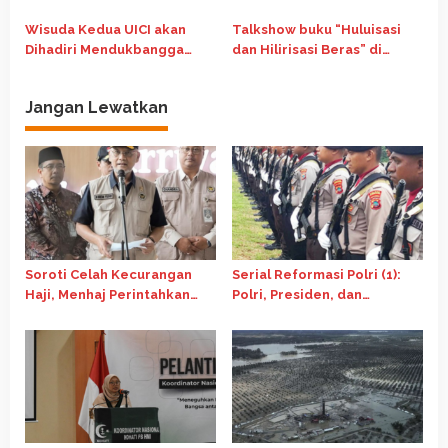
dapat Berlangsung Kredibel
Diwisuda
Wisuda Kedua UICI akan
Talkshow buku “Huluisasi
Dihadiri Mendukbangga
dan Hilirisasi Beras” di
Wihaji dan Sederet Tokoh
Media Gathering UICI: Hulu
Nasional
Kuat, Hilir Berdaya Saing
Jangan Lewatkan
Soroti Celah Kecurangan
Serial Reformasi Polri (1):
Haji, Menhaj Perintahkan
Polri, Presiden, dan
Pengawasan Diperketat
Sandiwara Reformasi Polri
yang Sudah Selesai Sebelum
Dimulai