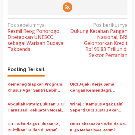
N
Pos sebelumnya
Pos berikutnya
Resmi! Reog Ponorogo
Dukung Ketahan Pangan
a
Ditetapkan UNESCO
Nasional, BRI
v
sebagai Warisan Budaya
Gelontorkan Kredit
i
Takbenda
Rp199,83 Triliun di
Sektor Pertanian
g
a
Posting Terkait
s
i
Kemenag Siapkan Program
UICI Jajaki Kerja Sama
p
Khusus Agar Santri Lebih
dengan Kemendagri,
Kompetitif Raih Beasiswa
Dorong ASN Lanjut Kuliah
o
LPDP
Fleksibel Berbasis Digital
Abdullah Puteh: Lulusan UICI
Wihaji: ‘Kampus Agak Lain’
s
Harus Jadi Kekuatan Moral
Seperti UICI Justru Akan
dan Intelektual Bangsa
Menentukan Masa Depan
Bangsa
UICI Wisuda 56 Lulusan S1,
UICI Laksanakan Wisuda Ke-
Buktikan ‘Kuliah di Awan’
II, 56 Mahasiswa Resmi