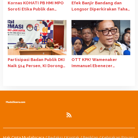
Kornas KOHATI PB HMI MPO
Efek Banjir Bandang dan
Soroti Etika Publik dan
Longsor Diperkirakan Tahan
Independensi BI
Laju Ekonomi 2025
Partisipasi Badan Publik DKI
OTT KPK! Wamenaker
Naik 514 Persen, KI Dorong
Immanuel Ebenezer
E-Monev Jadi Lebih
Terseret Kasus Pemerasan
Substansial
Sertifikasi K3
Hak Cipta Mudabicara /
Redaksi
/
Kontak
/
Beriklan
/
Kebijakan Privasi