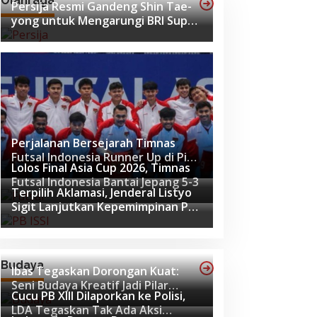
Olahraga
Persija Resmi Gandeng Shin Tae-
yong untuk Mengarungi BRI Super
League 2026-2027
Perjalanan Bersejarah Timnas
Futsal Indonesia Runner Up di Piala
Lolos Final Asia Cup 2026, Timnas
Asia Futsal 2026
Futsal Indonesia Bantai Jepang 5-3
Terpilih Aklamasi, Jenderal Listyo
Sigit Lanjutkan Kepemimpinan PB
ISSI hingga 2029
Budaya
Ibas Tegaskan Dorongan Kuat:
Seni Budaya Kreatif Jadi Pilar
Cucu PB XIII Dilaporkan ke Polisi,
Utama Identitas dan Ekonomi
LDA Tegaskan Tak Ada Aksi
Nasional