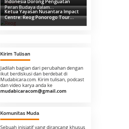
Indonesia Dorong Penguatan
Pemukulan
Peran Budaya dalam
Ketua Yayasan Nusantara Impact
Pembangunan Global di Forum G20
Centre: Reog Ponorogo Tour
Afrika Selatan
Europe adalah Langkah Strategis
Diplomasi Budaya Indonesia
Kirim Tulisan
Jadilah bagian dari perubahan dengan
ikut berdiskusi dan berdebat di
Mudabicara.com. Kirim tulisan, podcast
dan video karya anda ke
mudabicaracom@gmail.com
Komunitas Muda
Sebuah inisiatif yang dirancang khusus