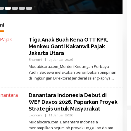
20
mi
Tiga Anak Buah Kena OTT KPK,
Menkeu Ganti Kakanwil Pajak
Jakarta Utara
Ekonomi
|
23 Januari 2026
O
L
Mudabicara.com_Menteri Keuangan Purbaya
E
Yudhi Sadewa melakukan perombakan pimpinan
H
A
di lingkungan Direktorat Jenderal
selengkapnya
J
I
D
E
Danantara Indonesia Debut di
W
WEF Davos 2026, Paparkan Proyek
A
N
Strategis untuk Masyarakat
T
A
Ekonomi
|
22 Januari 2026
O
R
L
Mudabicara.com_Danantara Indonesia
A
E
menampilkan sejumlah proyek unggulan dalam
H