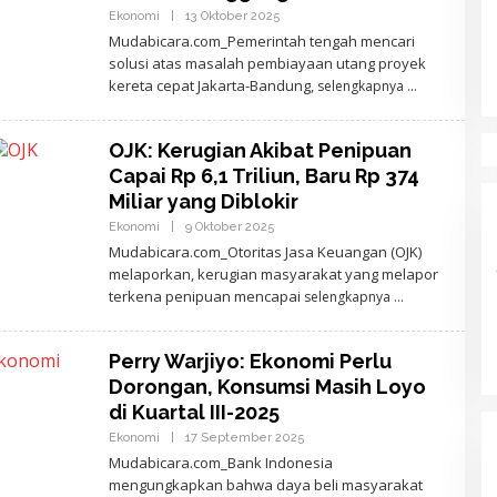
R
Ekonomi
|
13 Oktober 2025
O
A
L
Mudabicara.com_Pemerintah tengah mencari
E
solusi atas masalah pembiayaan utang proyek
H
A
kereta cepat Jakarta-Bandung,
selengkapnya
J
I
D
E
OJK: Kerugian Akibat Penipuan
W
Capai Rp 6,1 Triliun, Baru Rp 374
A
N
Miliar yang Diblokir
T
A
Ekonomi
|
9 Oktober 2025
O
R
L
Mudabicara.com_Otoritas Jasa Keuangan (OJK)
A
E
melaporkan, kerugian masyarakat yang melapor
H
A
terkena penipuan mencapai
selengkapnya
J
I
D
E
Perry Warjiyo: Ekonomi Perlu
W
Dorongan, Konsumsi Masih Loyo
A
N
di Kuartal III-2025
T
A
Ekonomi
|
17 September 2025
O
R
L
Mudabicara.com_Bank Indonesia
A
E
mengungkapkan bahwa daya beli masyarakat
H