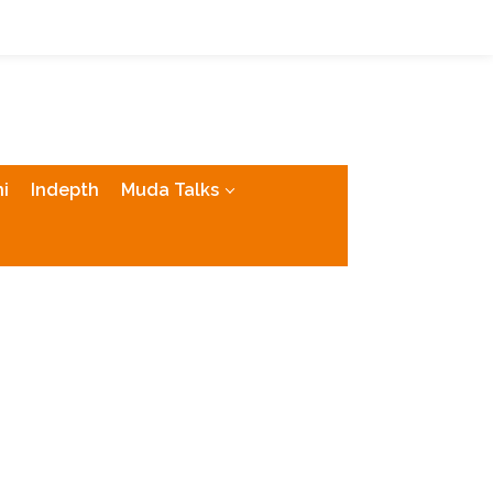
tutup
i
Indepth
Muda Talks