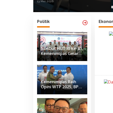
13 Mei 2026
Politik
Ekono
Sambut HUT RI Ke-81,
Kemenimipas Gelar
Doa Lintas Agama
dan Paparkan
Capaian Semester I
2026
Kemenimipas Raih
Opini WTP 2025, BPK
Apresiasi Penguatan
Tata Kelola
Keuangan