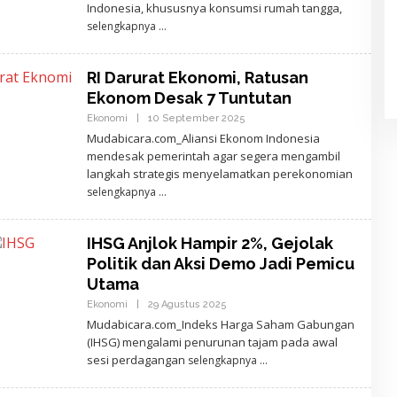
A
Indonesia, khususnya konsumsi rumah tangga,
J
selengkapnya
I
D
E
W
RI Darurat Ekonomi, Ratusan
A
N
Ekonom Desak 7 Tuntutan
T
A
Ekonomi
|
10 September 2025
O
R
L
Mudabicara.com_Aliansi Ekonom Indonesia
A
E
mendesak pemerintah agar segera mengambil
H
A
langkah strategis menyelamatkan perekonomian
J
selengkapnya
I
D
E
W
IHSG Anjlok Hampir 2%, Gejolak
A
N
Politik dan Aksi Demo Jadi Pemicu
T
A
Utama
R
Ekonomi
|
29 Agustus 2025
O
A
L
Mudabicara.com_Indeks Harga Saham Gabungan
E
(IHSG) mengalami penurunan tajam pada awal
H
A
sesi perdagangan
selengkapnya
J
I
D