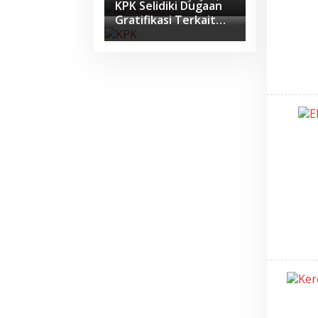
KPK Selidiki Dugaan
Perkara Sudah Masuk
Perkuat Integritas
Gratifikasi Terkait
Tahap Penyidikan
Amplop untuk
Menteri Kehutanan