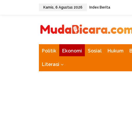
L
Kamis, 6 Agustus 2026
Index Berita
e
w
tutup
a
t
i
k
e
k
Politik
Ekonomi
Sosial
Hukum
o
n
Literasi
t
e
n