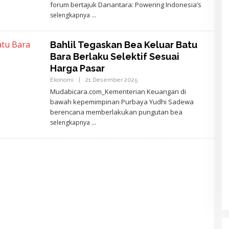
A
forum bertajuk Danantara: Powering Indonesia’s
J
selengkapnya
I
D
E
W
Bahlil Tegaskan Bea Keluar Batu
A
N
Bara Berlaku Selektif Sesuai
T
A
Harga Pasar
R
Ekonomi
|
21 Desember 2025
A
O
L
Mudabicara.com_Kementerian Keuangan di
E
bawah kepemimpinan Purbaya Yudhi Sadewa
H
A
berencana memberlakukan pungutan bea
J
selengkapnya
I
D
E
W
A
N
T
A
R
A