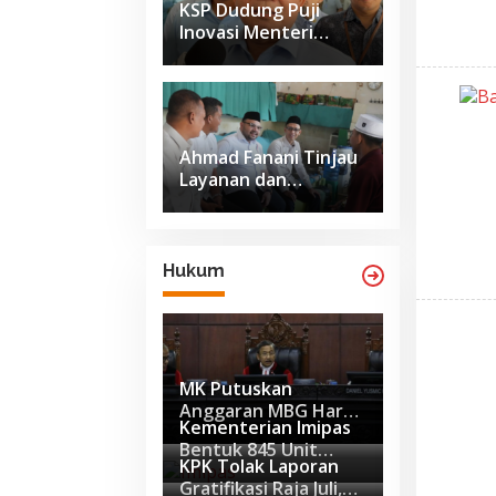
KSP Dudung Puji
Inovasi Menteri
Imipas Ubah Wajah
Nusakambangan
Ahmad Fanani Tinjau
Layanan dan
Pembinaan Warga
Binaan di Rutan
Surakarta
Hukum
MK Putuskan
Anggaran MBG Harus
Kementerian Imipas
Dipisah dari Dana
Bentuk 845 Unit
Pendidikan Mulai
KPK Tolak Laporan
Pengendalian
APBN 2028
Gratifikasi Raja Juli,
Gratifikasi untuk