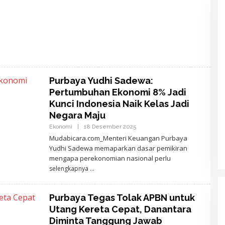
Purbaya Yudhi Sadewa:
Pertumbuhan Ekonomi 8% Jadi
Kunci Indonesia Naik Kelas Jadi
Negara Maju
Ekonomi
|
18 Desember 2025
O
L
Mudabicara.com_Menteri Keuangan Purbaya
E
Yudhi Sadewa memaparkan dasar pemikiran
H
A
mengapa perekonomian nasional perlu
J
selengkapnya
I
D
E
W
Purbaya Tegas Tolak APBN untuk
A
N
Utang Kereta Cepat, Danantara
T
A
Diminta Tanggung Jawab