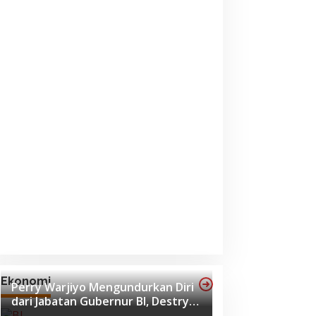
 April 2026
Ekonomi
Perry Warjiyo Mengundurkan Diri
dari Jabatan Gubernur BI, Destry
Damayanti Jadi Pejabat Sementara