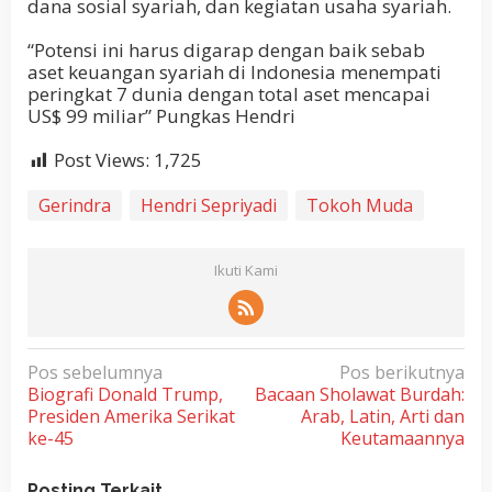
dana sosial syariah, dan kegiatan usaha syariah.
“Potensi ini harus digarap dengan baik sebab
aset keuangan syariah di Indonesia menempati
peringkat 7 dunia dengan total aset mencapai
US$ 99 miliar” Pungkas Hendri
Post Views:
1,725
Gerindra
Hendri Sepriyadi
Tokoh Muda
Ikuti Kami
N
Pos sebelumnya
Pos berikutnya
Biografi Donald Trump,
Bacaan Sholawat Burdah:
a
Presiden Amerika Serikat
Arab, Latin, Arti dan
v
ke-45
Keutamaannya
i
Posting Terkait