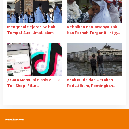
Mengenal Sejarah Ka’bah,
Kebaikan dan Jasanya Tak
Tempat Suci Umat Islam
Kan Pernah Terganti, Ini 35
Kata-Kata Mutiara Hari Guru
Nasional 2024
7 Cara Memulai Bisnis di Tik
Anak Muda dan Gerakan
Tok Shop, Fitur
Peduli Iklim, Pentingkah
Affiliate Salah Satunya
Perannya?