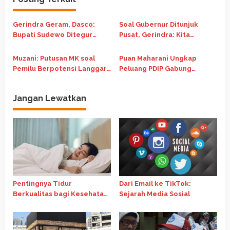
g
a
Gerindra Geram, Dasco:
Soal Gubernur Ditunjuk
s
Bupati Sudewo Ditegur
Pusat, Gerindra: Kita
i
Langsung Prabowo
Komitmen Demokrasi
p
Muzani: Putusan MK soal
Puan Maharani Ungkap
o
Pemilu Berpotensi Langgar
Peluang PDIP Gabung
UUD 1945
Pemerintahan Prabowo-
s
Gibran
Jangan Lewatkan
Pentingnya Tidur
Dari Email ke TikTok:
Berkualitas bagi Kesehatan
Sejarah Media Sosial
Fisik dan Mental