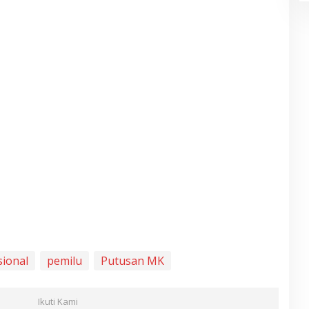
sional
pemilu
Putusan MK
Ikuti Kami