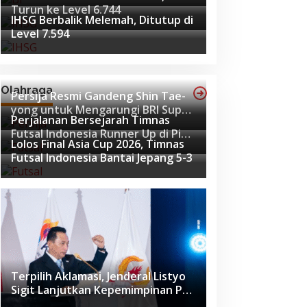
Turun ke Level 6.744
IHSG Berbalik Melemah, Ditutup di
Level 7.594
Olahraga
Persija Resmi Gandeng Shin Tae-
yong untuk Mengarungi BRI Super
Perjalanan Bersejarah Timnas
League 2026-2027
Futsal Indonesia Runner Up di Piala
Lolos Final Asia Cup 2026, Timnas
Asia Futsal 2026
Futsal Indonesia Bantai Jepang 5-3
Terpilih Aklamasi, Jenderal Listyo
Sigit Lanjutkan Kepemimpinan PB
ISSI hingga 2029