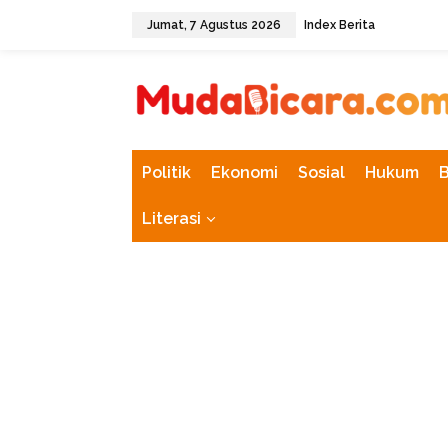
L
Jumat, 7 Agustus 2026
Index Berita
e
w
tutup
a
t
i
k
e
k
Politik
Ekonomi
Sosial
Hukum
o
n
Literasi
t
e
n