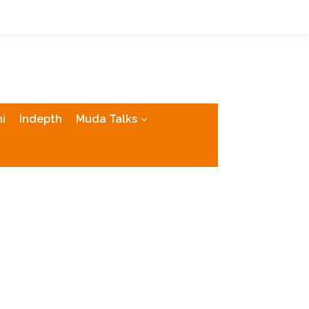
tutup
i
Indepth
Muda Talks