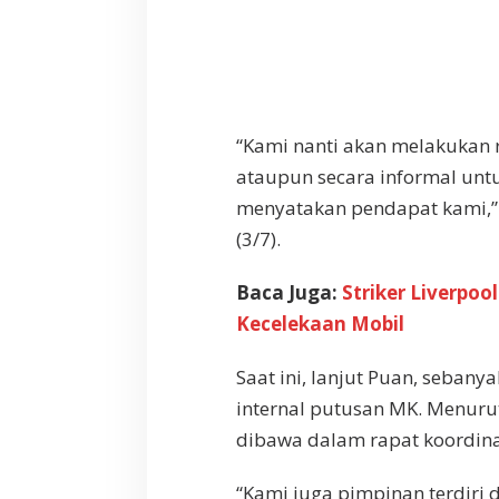
“Kami nanti akan melakukan r
ataupun secara informal unt
menyatakan pendapat kami,” 
(3/7).
Baca Juga:
Striker Liverpoo
Kecelekaan Mobil
Saat ini, lanjut Puan, sebany
internal putusan MK. Menurut 
dibawa dalam rapat koordinas
“Kami juga pimpinan terdiri da