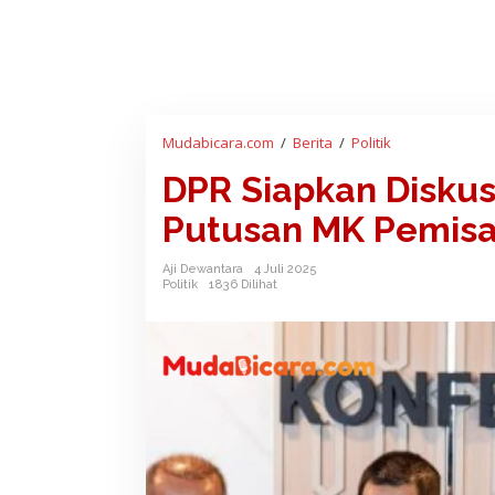
Mudabicara.com
/
Berita
/
Politik
D
P
DPR Siapkan Diskus
R
S
Putusan MK Pemisa
i
a
Aji Dewantara
4 Juli 2025
p
Politik
1836 Dilihat
k
a
n
D
i
s
k
u
s