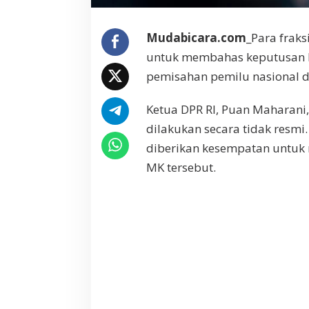
t
u
Mudabicara.com
_Para frak
s
a
untuk membahas keputusan 
n
pemisahan pemilu nasional d
M
K
P
Ketua DPR RI, Puan Maharani
e
dilakukan secara tidak resmi
m
diberikan kesempatan untuk
i
s
MK tersebut.
a
h
a
n
P
e
m
i
l
u