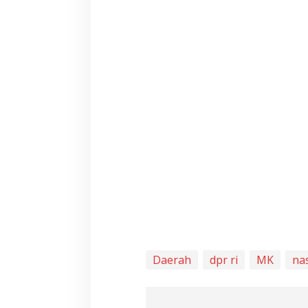
Daerah
dpr ri
MK
na