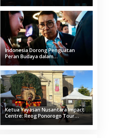
Pemukulan
Indonesia Dorong Penguatan
Peran Budaya dalam
Pembangunan Global di Forum G20
Afrika Selatan
Ketua Yayasan Nusantara Impact
Centre: Reog Ponorogo Tour
Europe adalah Langkah Strategis
Diplomasi Budaya Indonesia