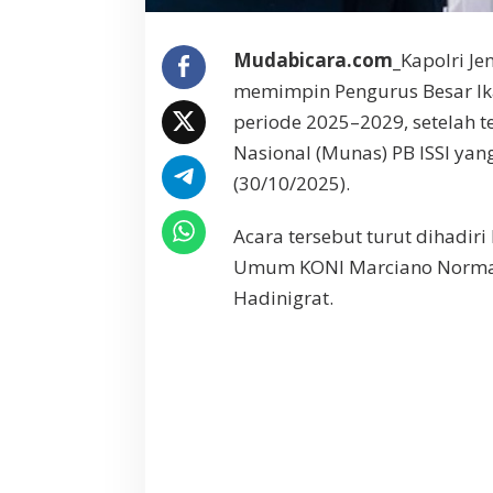
j
u
Mudabicara.com_
Kapolri Je
t
k
memimpin Pengurus Besar Ikat
a
periode 2025–2029, setelah 
n
K
Nasional (Munas) PB ISSI yang
e
(30/10/2025).
p
e
Acara tersebut turut dihadir
m
i
Umum KONI Marciano Norman,
m
Hadinigrat.
p
i
n
a
n
P
B
I
S