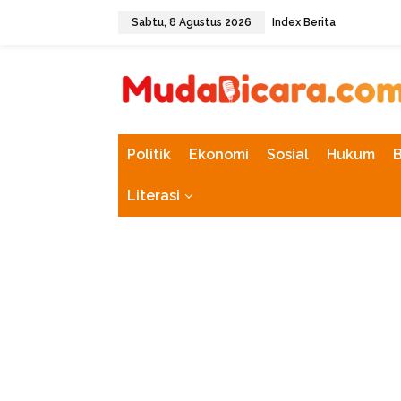
L
Sabtu, 8 Agustus 2026
Index Berita
e
w
tutup
a
t
i
k
e
k
Politik
Ekonomi
Sosial
Hukum
o
n
Literasi
t
e
n