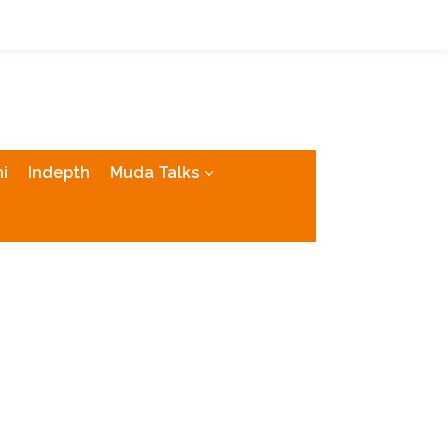
tutup
i
Indepth
Muda Talks