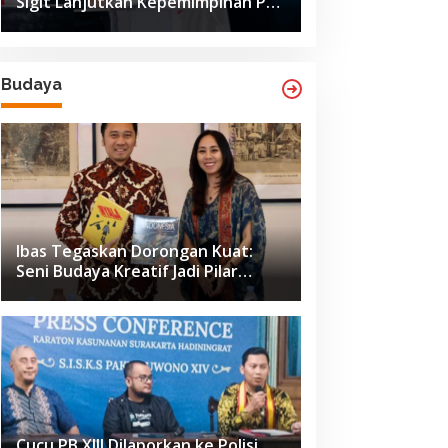
Sigit Lanjutkan Kepemimpinan PB
ISSI hingga 2029
Budaya
Ibas Tegaskan Dorongan Kuat:
Seni Budaya Kreatif Jadi Pilar
Utama Identitas dan Ekonomi
Nasional
Cucu PB XIII Dilaporkan ke Polisi,