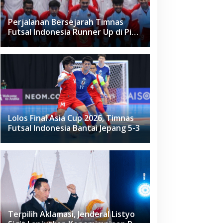
Perjalanan Bersejarah Timnas
Futsal Indonesia Runner Up di Piala
Asia Futsal 2026
Lolos Final Asia Cup 2026, Timnas
Futsal Indonesia Bantai Jepang 5-3
Terpilih Aklamasi, Jenderal Listyo