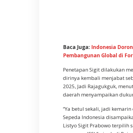
S
I
h
i
n
g
g
a
Baca Juga:
Indonesia Doro
2
Pembangunan Global di For
0
2
9
Penetapan Sigit dilakukan me
dirinya kembali menjabat se
2025, Jadi Rajagukguk, menu
daerah menyampaikan dukung
“Ya betul sekali, jadi kemar
Sepeda Indonesia disampaikan
Listyo Sigit Prabowo terpilih