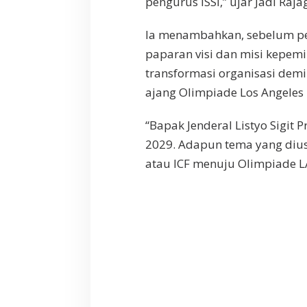
pengurus ISSI,” ujar Jadi Raj
Ia menambahkan, sebelum pe
paparan visi dan misi kepem
transformasi organisasi dem
ajang Olimpiade Los Angeles
“Bapak Jenderal Listyo Sigit
2029. Adapun tema yang diusu
atau ICF menuju Olimpiade LA 