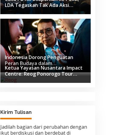
LDA Tegaskan Tak Ada Aksi
Pemukulan
Indonesia Dorong Penguatan
Peran Budaya dalam
Ketua Yayasan Nusantara Impact
Pembangunan Global di Forum G20
Centre: Reog Ponorogo Tour
Afrika Selatan
Europe adalah Langkah Strategis
Diplomasi Budaya Indonesia
Kirim Tulisan
Jadilah bagian dari perubahan dengan
ikut berdiskusi dan berdebat di