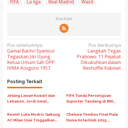
FIFA
La liga
Real Madrid
Wasit
Ikuti Kami
N
Pos sebelumnya
Pos berikutnya
Gamal Bachri Syamsul
Langkah Tegas
a
Tegaskan Jiki Ujung
Prabowo: 11 Pejabat
v
Ketua Umum Sah DPP
Dikukuhkan dalam
i
HIMA Kosgoro 1957
Reshuffle Kabinet
g
Posting Terkait
a
s
Jelang Lawan Kuwait dan
FIFA Tunda Persetujuan
i
Lebanon, Jordi Amat
Suporter Tandang di BRI
p
Komentari Badai Cedera
Super League 2025
Timnas
o
Resmi! Luka Modric Gabung
Chelsea Tembus Final Piala
AC Milan Usai Tinggalkan
Dunia Antarklub 2025,
s
Real Madrid
Adaptasi Jadi Kunci