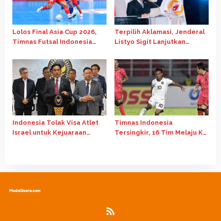
Lolos Final Asia Cup 2026,
Terpilih Aklamasi, Jenderal
Timnas Futsal Indonesia
Listyo Sigit Lanjutkan
Bantai Jepang 5-3
Kepemimpinan PB ISSI
hingga 2029
Indonesia Tolak Visa Atlet
Timnas Indonesia
Israel untuk Kejuaraan
Tersingkir, 16 Tim Melaju Ke
Senam Dunia 2025 di Jakarta
Piala Asia U-23 2026