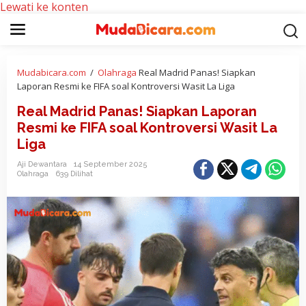
Lewati ke konten
Mudabicara.com
/
Olahraga
Real Madrid Panas! Siapkan
Laporan Resmi ke FIFA soal Kontroversi Wasit La Liga
Real Madrid Panas! Siapkan Laporan
Resmi ke FIFA soal Kontroversi Wasit La
Liga
Aji Dewantara
14 September 2025
Olahraga
639 Dilihat