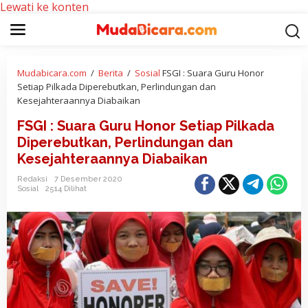
Lewati ke konten
Mudabicara.com
/
Berita
/
Sosial
FSGI : Suara Guru Honor
Setiap Pilkada Diperebutkan, Perlindungan dan
Kesejahteraannya Diabaikan
FSGI : Suara Guru Honor Setiap Pilkada
Diperebutkan, Perlindungan dan
Kesejahteraannya Diabaikan
Redaksi
7 Desember 2020
Sosial
2514 Dilihat