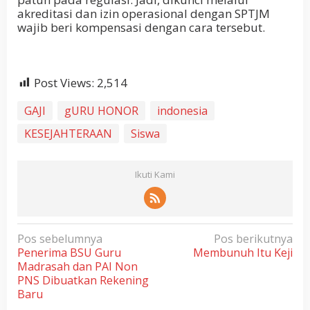
akreditasi dan izin operasional dengan SPTJM
wajib beri kompensasi dengan cara tersebut.
Post Views:
2,514
GAJI
gURU HONOR
indonesia
KESEJAHTERAAN
Siswa
Ikuti Kami
N
Pos sebelumnya
Pos berikutnya
Penerima BSU Guru
Membunuh Itu Keji
a
Madrasah dan PAI Non
v
PNS Dibuatkan Rekening
i
Baru