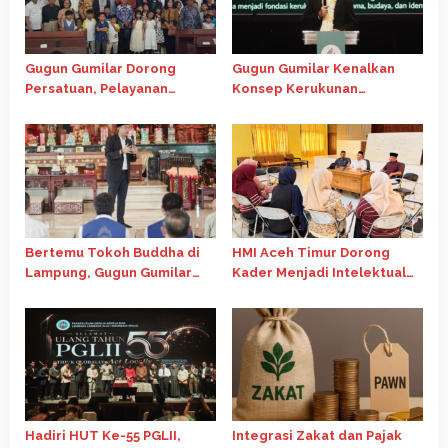
Gugun Gumilar Dorong
Gugun Gumilar Kenalkan
Persatuan, Pelayanan
Konsep Kerukunan
Ibadah di Chapel Oikumene
Indonesia di Forum
USU Tetap Berjalan
Internasional Gereja Advent
Bertemu Tokoh Buddha di
HMI Aceh Timur Dorong
Lampung, Gugun Gumilar
Kader Menjadi Intelektual
Dorong Kolaborasi Jaga
Kritis Melalui Telaah
Persatuan Bangsa
Ekonomi Islam
Hadiri HUT Ke-55 PGLII,
Integrasi Zakat dan Pajak