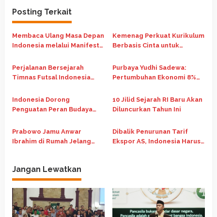
g
Posting Terkait
a
s
Membaca Ulang Masa Depan
Kemenag Perkuat Kurikulum
i
Indonesia melalui Manifesto
Berbasis Cinta untuk
p
Nasib Republik Indonesia
Berantas Bullying di
Madrasah
o
Perjalanan Bersejarah
Purbaya Yudhi Sadewa:
Timnas Futsal Indonesia
Pertumbuhan Ekonomi 8%
s
Runner Up di Piala Asia
Jadi Kunci Indonesia Naik
Futsal 2026
Kelas Jadi Negara Maju
Indonesia Dorong
10 Jilid Sejarah RI Baru Akan
Penguatan Peran Budaya
Diluncurkan Tahun Ini
dalam Pembangunan Global
di Forum G20 Afrika Selatan
Prabowo Jamu Anwar
Dibalik Penurunan Tarif
Ibrahim di Rumah Jelang
Ekspor AS, Indonesia Harus
Pertemuan Bilateral
Rela Bayar Mahal
Jangan Lewatkan