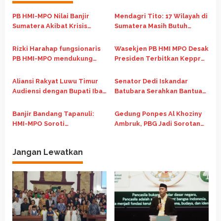
s
i
PB HMI-MPO Nilai Banjir
Mendagri Tito: 17 Wilayah di
p
Sumatera Akibat Krisis
Sumatera Masih Butuh
Ekologis, Apresiasi Prabowo
Atensi Pascabanjir dan
o
Cabut 28 Izin Korporasi
Longsor
Rizki Harahap fungsionaris
Wasekjen PB HMI MPO Desak
s
PB HMI-MPO mendukung
Presiden Terbitkan Keppres
penuh pernyataan Bupati
Darurat untuk Atasi Krisis
Tapanuli Selatan, Saat
Kemanusiaan di Sumatera
Aliansi Rakyat Luwu Timur
Senator Dedi Iskandar
Hutan Tapanuli Menagih
Audiensi dengan Bupati Ibas
Batubara Serahkan Bantuan
Keadilan
Bahas Konflik Lahan dengan
Kepada Korban Banjir di
PTPN
Langkat Sumut
Banjir Bandang Tapanuli:
Gedung Ponpes Al Khoziny
HMI-MPO Soroti
Ambruk, PBG Jadi Sorotan
Perambahan Hutan dan
Pemerintah
Minta Pemerintah Lakukan
Jangan Lewatkan
Audit Lingkungan