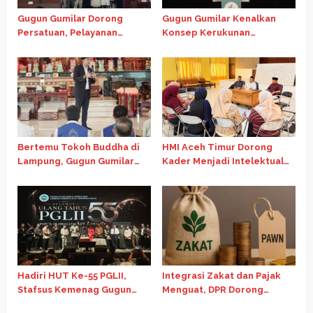
Gugun Gumilar Dorong
Gugun Gumilar Kenalkan
Persatuan, Pelayanan
Konsep Kerukunan
Ibadah di Chapel Oikumene
Indonesia di Forum
USU Tetap Berjalan
Internasional Gereja Advent
Bertemu Tokoh Buddha di
HMI Aceh Timur Dorong
Lampung, Gugun Gumilar
Kader Menjadi Intelektual
Dorong Kolaborasi Jaga
Kritis Melalui Telaah
Persatuan Bangsa
Ekonomi Islam
Hadiri HUT Ke-55 PGLII,
Integrasi Zakat dan Pajak
Stafsus Kemenag Gugun
Menguat, DPR Dorong
Dorong Penguatan
Skema Tax Credit untuk