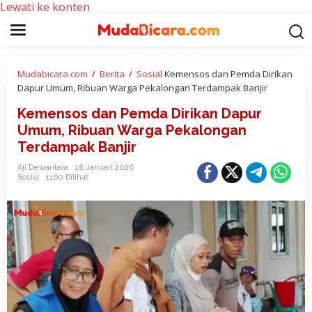
Lewati ke konten
Mudabicara.com
/
Berita
/
Sosial
Kemensos dan Pemda Dirikan
Dapur Umum, Ribuan Warga Pekalongan Terdampak Banjir
Kemensos dan Pemda Dirikan Dapur
Umum, Ribuan Warga Pekalongan
Terdampak Banjir
Aji Dewantara
18 Januari 2026
Sosial
1160 Dilihat