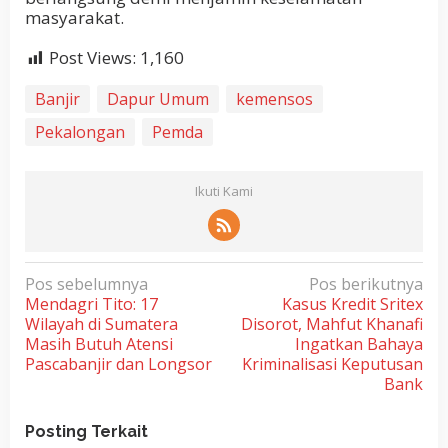
masyarakat.
Post Views:
1,160
Banjir
Dapur Umum
kemensos
Pekalongan
Pemda
Ikuti Kami
N
Pos sebelumnya
Pos berikutnya
Mendagri Tito: 17
Kasus Kredit Sritex
a
Wilayah di Sumatera
Disorot, Mahfut Khanafi
v
Masih Butuh Atensi
Ingatkan Bahaya
i
Pascabanjir dan Longsor
Kriminalisasi Keputusan
Bank
g
a
Posting Terkait