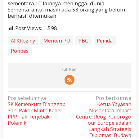
sementara 10 lainnya meninggal dunia.
Sementara itu, masih ada 53 orang yang belum
berhasil ditemukan.
Post Views:
1,598
Al Khoziny
Menteri PU
PBG
Pemda
Ponpes
Ikuti Kami
N
Pos sebelumnya
Pos berikutnya
SK Kemenkum Dianggap
Ketua Yayasan
a
Sah, Pakar Minta Kader
Nusantara Impact
v
PPP Tak Terjebak
Centre: Reog Ponorogo
i
Polemik
Tour Europe adalah
Langkah Strategis
g
Diplomasi Budaya