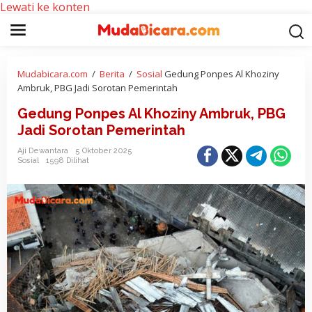
Lewati ke konten
Mudabicara.com
/
Berita
/
Sosial
Gedung Ponpes Al Khoziny
Ambruk, PBG Jadi Sorotan Pemerintah
Gedung Ponpes Al Khoziny Ambruk, PBG
Jadi Sorotan Pemerintah
Aji Dewantara
5 Oktober 2025
Sosial
1598 Dilihat