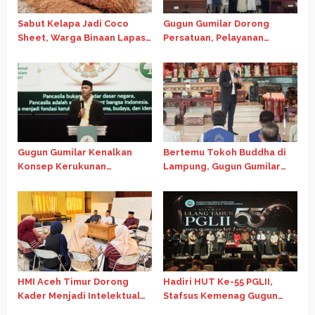
Sabut Kelapa Jadi Coco
Gugun Gumilar Dorong
Sheet, Warga Binaan Lapas
Persatuan, Pelayanan
Purwokerto Tembus Pasar
Ibadah di Chapel Oikumene
China
USU Tetap Berjalan
Gugun Gumilar Kenalkan
Bertemu Tokoh Buddha di
Konsep Kerukunan
Lampung, Gugun Gumilar
Indonesia di Forum
Dorong Kolaborasi Jaga
Internasional Gereja Advent
Persatuan Bangsa
HMI Aceh Timur Dorong
Hadiri HUT Ke-55 PGLII,
Kader Menjadi Intelektual
Stafsus Kemenag Gugun
Kritis Melalui Telaah
Dorong Penguatan