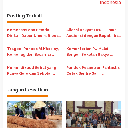
a
Indonesia
s
Posting Terkait
i
p
Kemensos dan Pemda
Aliansi Rakyat Luwu Timur
o
Dirikan Dapur Umum, Ribuan
Audiensi dengan Bupati Ibas
s
Warga Pekalongan
Bahas Konflik Lahan dengan
Terdampak Banjir
PTPN
Tragedi Ponpes Al Khoziny,
Kementerian PU Mulai
Kemenag dan Basarnas
Bangun Sekolah Rakyat
Perkuat Mitigasi Risiko di
Tahap 1C, Target Rampung
Pesantren
Agustus 2025
Kemendikbud Sebut yang
Pondok Pesantren Fantastis
Punya Guru dan Sekolah
Cetak Santri-Sanri
adalah Kemendagri
Berprestasi
Jangan Lewatkan