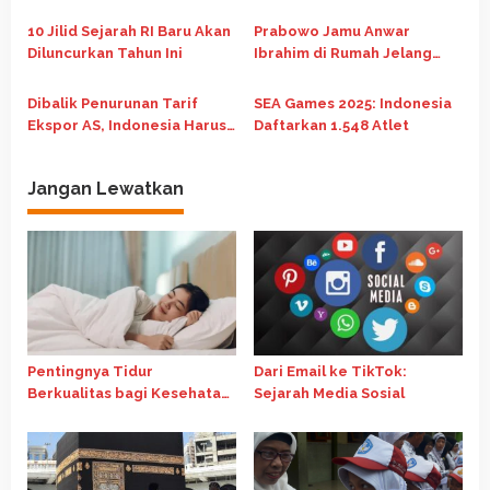
Jadi Kunci Indonesia Naik
dalam Pembangunan Global
s
Kelas Jadi Negara Maju
di Forum G20 Afrika Selatan
10 Jilid Sejarah RI Baru Akan
Prabowo Jamu Anwar
Diluncurkan Tahun Ini
Ibrahim di Rumah Jelang
Pertemuan Bilateral
Dibalik Penurunan Tarif
SEA Games 2025: Indonesia
Ekspor AS, Indonesia Harus
Daftarkan 1.548 Atlet
Rela Bayar Mahal
Jangan Lewatkan
Pentingnya Tidur
Dari Email ke TikTok:
Berkualitas bagi Kesehatan
Sejarah Media Sosial
Fisik dan Mental