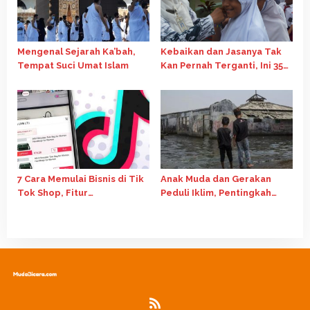
Mengenal Sejarah Ka’bah,
Kebaikan dan Jasanya Tak
Tempat Suci Umat Islam
Kan Pernah Terganti, Ini 35
Kata-Kata Mutiara Hari Guru
Nasional 2024
7 Cara Memulai Bisnis di Tik
Anak Muda dan Gerakan
Tok Shop, Fitur
Peduli Iklim, Pentingkah
Affiliate Salah Satunya
Perannya?