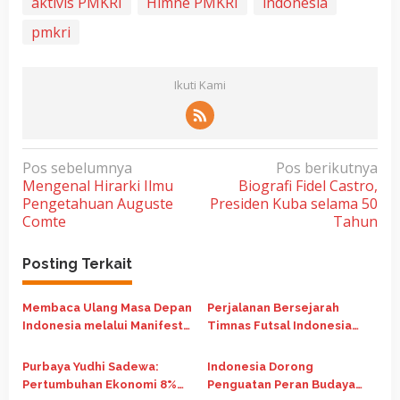
aktivis PMKRI
Himne PMKRI
indonesia
pmkri
Ikuti Kami
N
Pos sebelumnya
Pos berikutnya
Mengenal Hirarki Ilmu
Biografi Fidel Castro,
a
Pengetahuan Auguste
Presiden Kuba selama 50
v
Comte
Tahun
i
g
Posting Terkait
a
Membaca Ulang Masa Depan
Perjalanan Bersejarah
s
Indonesia melalui Manifesto
Timnas Futsal Indonesia
i
Nasib Republik Indonesia
Runner Up di Piala Asia
p
Futsal 2026
Purbaya Yudhi Sadewa:
Indonesia Dorong
o
Pertumbuhan Ekonomi 8%
Penguatan Peran Budaya