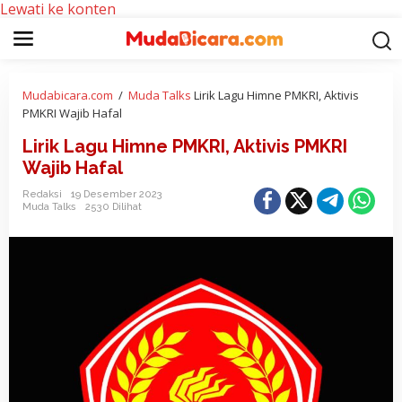
Lewati ke konten
Mudabicara.com
/
Muda Talks
Lirik Lagu Himne PMKRI, Aktivis
PMKRI Wajib Hafal
Lirik Lagu Himne PMKRI, Aktivis PMKRI
Wajib Hafal
Redaksi
19 Desember 2023
Muda Talks
2530 Dilihat