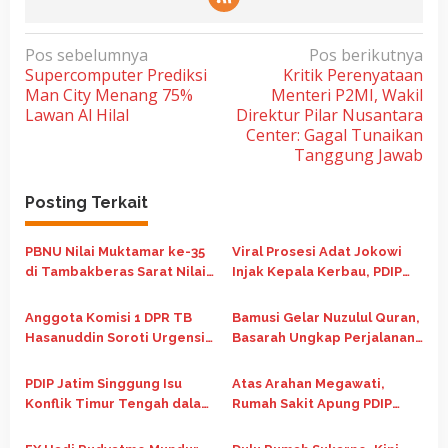
N
Pos sebelumnya
Pos berikutnya
Supercomputer Prediksi
Kritik Perenyataan
a
Man City Menang 75%
Menteri P2MI, Wakil
v
Lawan Al Hilal
Direktur Pilar Nusantara
i
Center: Gagal Tunaikan
Tanggung Jawab
g
a
Posting Terkait
s
i
PBNU Nilai Muktamar ke-35
Viral Prosesi Adat Jokowi
p
di Tambakberas Sarat Nilai
Injak Kepala Kerbau, PDIP
Sejarah dan Spiritualitas
Singgung Mantan Presiden
o
Masih Lokal
Anggota Komisi 1 DPR TB
Bamusi Gelar Nuzulul Quran,
s
Hasanuddin Soroti Urgensi
Basarah Ungkap Perjalanan
Revisi Peradilan Militer di
Spiritual Megawati
RUU TNI
PDIP Jatim Singgung Isu
Atas Arahan Megawati,
Konflik Timur Tengah dalam
Rumah Sakit Apung PDIP
Peringatan Nuzulul Quran
Berlayar ke Daerah
Terdampak Bencana