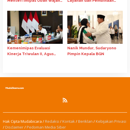
Menteri Imipas Ubah Wajah
Layanan dan Pembinaan
Nusakambangan
Warga Binaan di Rutan
Surakarta
Kemenimipas Evaluasi
Nanik Mundur, Sudaryono
Kinerja Triwulan II, Agus
Pimpin Kepala BGN
Andrianto Tekankan
Kualitas Belanja Negara
Hak Cipta Mudabicara /
Redaksi
/
Kontak
/
Beriklan
/
Kebijakan Privasi
/
Disclaimer
/
Pedoman Media Siber