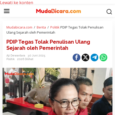
Lewati ke konten
Mudabicara.com
/
Berita
/
Politik
PDIP Tegas Tolak Penulisan
Ulang Sejarah oleh Pemerintah
PDIP Tegas Tolak Penulisan Ulang
Sejarah oleh Pemerintah
Aji Dewantara
30 Juni 2025
Politik
2026 Dilihat