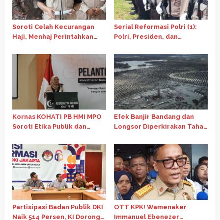
Soroti Celah Kecurangan
Serial Reformasi Polri (1):
Haji, Menhaj Perintahkan
Polri, Presiden, dan
Pengawasan Diperketat
Sandiwara Reformasi Polri
yang Sudah Selesai Sebelum
Dimulai
Kornas KOHATI PB HMI MPO
Efek Banjir Bandang dan
Soroti Etika Publik dan
Longsor Diperkirakan Tahan
Independensi BI
Laju Ekonomi 2025
Partisipasi Badan Publik DKI
OTT KPK! Wamenaker
Naik 514 Persen, KI Dorong
Immanuel Ebenezer