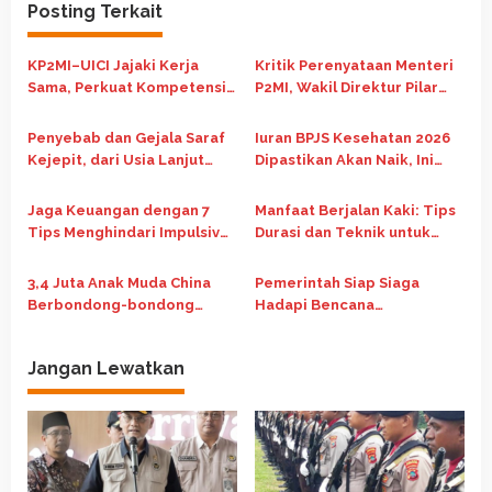
Posting Terkait
a
s
KP2MI–UICI Jajaki Kerja
Kritik Perenyataan Menteri
i
Sama, Perkuat Kompetensi
P2MI, Wakil Direktur Pilar
p
Digital Pekerja Migran
Nusantara Center: Gagal
Tunaikan Tanggung Jawab
o
Penyebab dan Gejala Saraf
Iuran BPJS Kesehatan 2026
Kejepit, dari Usia Lanjut
Dipastikan Akan Naik, Ini
s
hingga Gaya Hidup Muda
Alasan Kuat Pemerintah
Jaga Keuangan dengan 7
Manfaat Berjalan Kaki: Tips
Tips Menghindari Impulsive
Durasi dan Teknik untuk
Buying yang Harus Anda
Maksimalkan Pembakaran
Coba!
Lemak
3,4 Juta Anak Muda China
Pemerintah Siap Siaga
Berbondong-bondong
Hadapi Bencana
Lamar PNS, Salah Satu
Hidrometeorologi di Jawa
Alasannya Dapat Rumah
Timur
Jangan Lewatkan
Bersubsidi