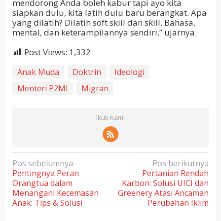
mendorong Anda boleh kabur tapi ayo kita
siapkan dulu, kita latih dulu baru berangkat. Apa
yang dilatih? Dilatih soft skill dan skill. Bahasa,
mental, dan keterampilannya sendiri,” ujarnya.
Post Views:
1,332
Anak Muda
Doktrin
Ideologi
Menteri P2MI
Migran
Ikuti Kami
N
Pos sebelumnya
Pos berikutnya
Pentingnya Peran
Pertanian Rendah
a
Orangtua dalam
Karbon: Solusi UICI dan
v
Menangani Kecemasan
Greenery Atasi Ancaman
i
Anak: Tips & Solusi
Perubahan Iklim
g