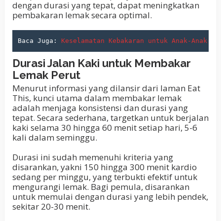
dengan durasi yang tepat, dapat meningkatkan
pembakaran lemak secara optimal.
Baca Juga: 
Keselamatan Kebakaran untuk Anak-Anak
Durasi Jalan Kaki untuk Membakar
Lemak Perut
Menurut informasi yang dilansir dari laman Eat
This, kunci utama dalam membakar lemak
adalah menjaga konsistensi dan durasi yang
tepat. Secara sederhana, targetkan untuk berjalan
kaki selama 30 hingga 60 menit setiap hari, 5-6
kali dalam seminggu.
Durasi ini sudah memenuhi kriteria yang
disarankan, yakni 150 hingga 300 menit kardio
sedang per minggu, yang terbukti efektif untuk
mengurangi lemak. Bagi pemula, disarankan
untuk memulai dengan durasi yang lebih pendek,
sekitar 20-30 menit.