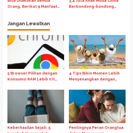
Bisa Dilakukan Semua
3,4 Juta Anak Muda China
Orang, Berikut 9 Manfaat
Berbondong-bondong
Power Walking
Lamar PNS, Salah Satu
Alasannya Dapat Rumah
Jangan Lewatkan
Bersubsidi
5 Browser Pilihan dengan
4 Tips Bikin Momen Lebih
Konsumsi RAM Lebih Irit
Menyenangkan dengan
daripada Chrome
Keluarga Saat Libur Panjang
Sekolah
Keberhasilan Sejati: 5
Pentingnya Peran Orangtua