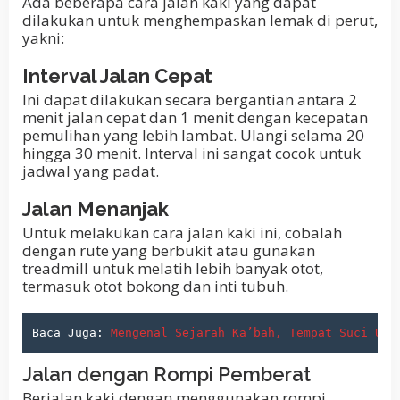
Ada beberapa cara jalan kaki yang dapat
dilakukan untuk menghempaskan lemak di perut,
yakni:
Interval Jalan Cepat
Ini dapat dilakukan secara bergantian antara 2
menit jalan cepat dan 1 menit dengan kecepatan
pemulihan yang lebih lambat. Ulangi selama 20
hingga 30 menit. Interval ini sangat cocok untuk
jadwal yang padat.
Jalan Menanjak
Untuk melakukan cara jalan kaki ini, cobalah
dengan rute yang berbukit atau gunakan
treadmill untuk melatih lebih banyak otot,
termasuk otot bokong dan inti tubuh.
Baca Juga: 
Mengenal Sejarah Ka’bah, Tempat Suci Uma
Jalan dengan Rompi Pemberat
Berjalan kaki dengan menggunakan rompi