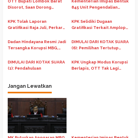
OTT Bupati Lombok Barat
Kementerian Imipas Bentuk
i
Disorot, Saan Dorong
845 Unit Pengendalian
p
Evaluasi Sistem dan
Gratifikasi untuk Perkuat
Integritas Kepala Daerah
Integritas
o
KPK Tolak Laporan
KPK Selidiki Dugaan
Gratifikasi Raja Juli, Perkara
Gratifikasi Terkait Amplop
s
Sudah Masuk Tahap
untuk Menteri Kehutanan
Penyidikan
Dadan Hindayana Resmi Jadi
DIMULAI DARI KOTAK SUARA
Tersangka Korupsi MBG,
(6): Pemilihan Tertutup
Dua Eks Wakil Kepala BGN
Bukan Solusi Politik Uang
Ikut Dijerat
DIMULAI DARI KOTAK SUARA
KPK Ungkap Modus Korupsi
(1): Pendahuluan
Berlapis, OTT Tak Lagi
Andalkan Transaksi
Langsung
Jangan Lewatkan
MK Putuskan Anggaran MBG
Kementerian Imipas Bentuk