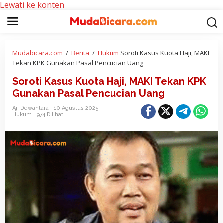
Lewati ke konten
Mudabicara.com
/
Berita
/
Hukum
Soroti Kasus Kuota Haji, MAKI
Tekan KPK Gunakan Pasal Pencucian Uang
Soroti Kasus Kuota Haji, MAKI Tekan KPK
Gunakan Pasal Pencucian Uang
Aji Dewantara
10 Agustus 2025
Hukum
974 Dilihat