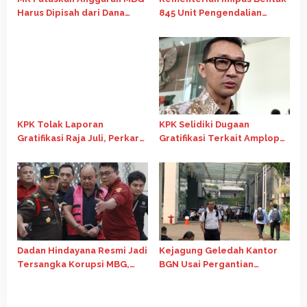
Harus Dipisah dari Dana
845 Unit Pengendalian
Pendidikan Mulai APBN 2028
Gratifikasi untuk Perkuat
Integritas
KPK Tolak Laporan
KPK Selidiki Dugaan
Gratifikasi Raja Juli, Perkara
Gratifikasi Terkait Amplop
Sudah Masuk Tahap
untuk Menteri Kehutanan
Penyidikan
Dadan Hindayana Resmi Jadi
Kejagung Geledah Kantor
Tersangka Korupsi MBG,
BGN Usai Pergantian
Dua Eks Wakil Kepala BGN
Pimpinan, Pengamanan TNI
Ikut Dijerat
Diperketat