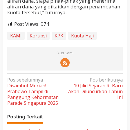
aliran dana, siapa pihak-pihak yang menerima
aliran dana yang dikaitkan dengan penambahan
kuota tersebut,” tuturnya.
Post Views:
974
KAMI
Korupsi
KPK
Kuota Haji
Ikuti Kami
N
Pos sebelumnya
Pos berikutnya
Disambut Meriah!
10 Jilid Sejarah RI Baru
a
Prabowo Tampil di
Akan Diluncurkan Tahun
v
Panggung Kehormatan
Ini
i
Parade Singapura 2025
g
Posting Terkait
a
s