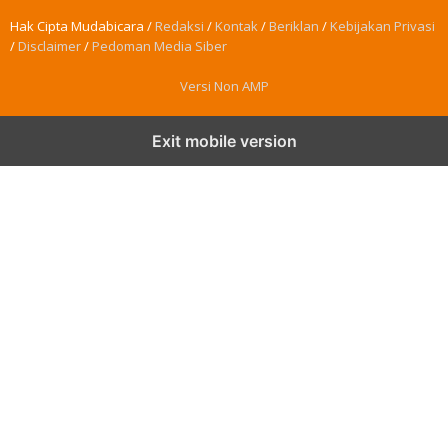
Hak Cipta Mudabicara /
Redaksi
/
Kontak
/
Beriklan
/
Kebijakan Privasi
/
Disclaimer
/
Pedoman Media Siber
Versi Non AMP
Exit mobile version