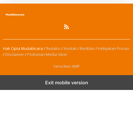
Hak Cipta Mudabicara /
Redaksi
/
Kontak
/
Beriklan
/
Kebijakan Privasi
/
Disclaimer
/
Pedoman Media Siber
Versi Non AMP
Exit mobile version