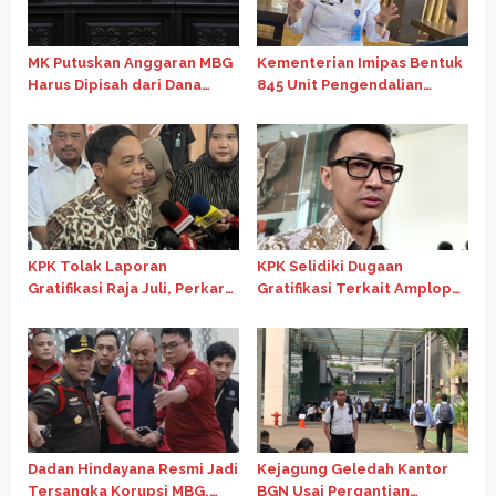
MK Putuskan Anggaran MBG
Kementerian Imipas Bentuk
Harus Dipisah dari Dana
845 Unit Pengendalian
Pendidikan Mulai APBN 2028
Gratifikasi untuk Perkuat
Integritas
KPK Tolak Laporan
KPK Selidiki Dugaan
Gratifikasi Raja Juli, Perkara
Gratifikasi Terkait Amplop
Sudah Masuk Tahap
untuk Menteri Kehutanan
Penyidikan
Dadan Hindayana Resmi Jadi
Kejagung Geledah Kantor
Tersangka Korupsi MBG,
BGN Usai Pergantian