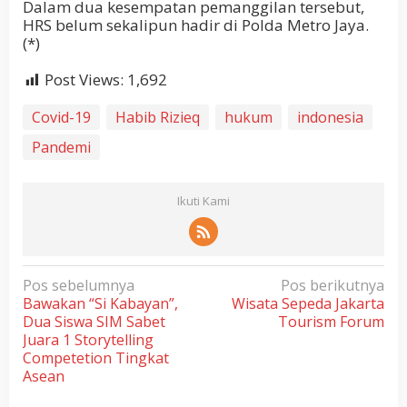
Dalam dua kesempatan pemanggilan tersebut,
HRS belum sekalipun hadir di Polda Metro Jaya.
(*)
Post Views:
1,692
Covid-19
Habib Rizieq
hukum
indonesia
Pandemi
Ikuti Kami
N
Pos sebelumnya
Pos berikutnya
Bawakan “Si Kabayan”,
Wisata Sepeda Jakarta
a
Dua Siswa SIM Sabet
Tourism Forum
v
Juara 1 Storytelling
i
Competetion Tingkat
Asean
g