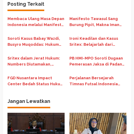
a
Posting Terkait
s
i
Membaca Ulang Masa Depan
Manifesto Tawasul Sang
p
Indonesia melalui Manifesto
Burung Pipit, Makna Iman
Nasib Republik Indonesia
dan Keadilan
o
Soroti Kasus Babay Wazdi,
Ironi Keadilan dan Kasus
s
Busyro Muqoddas: Hukum
Sritex: Belajarlah dari
Harus Bebas dari
Bebasnya Amsal Sitepu
Kepentingan Kekuasaan
Sritex dalam Jerat Hukum:
PB HMI-MPO Soroti Dugaan
Numbers Diutamakan,
Pemerasan Jaksa di Padang
Kebenaran Dikesampingkan
Lawas
FGD Nusantara Impact
Perjalanan Bersejarah
Center Bedah Status Hukum
Timnas Futsal Indonesia
Kredit Macet
Runner Up di Piala Asia
Futsal 2026
Jangan Lewatkan