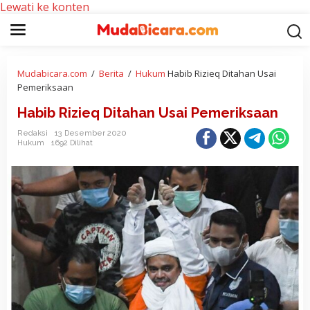
Lewati ke konten
Mudabicara.com
/
Berita
/
Hukum
Habib Rizieq Ditahan Usai
Pemeriksaan
Habib Rizieq Ditahan Usai Pemeriksaan
Redaksi
13 Desember 2020
Hukum
1692 Dilihat