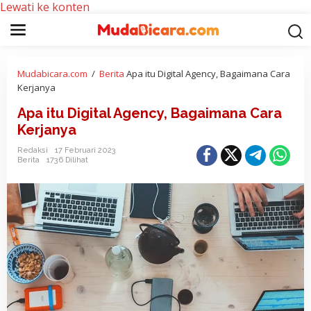
Lewati ke konten
Mudabicara.com
/
Berita
Apa itu Digital Agency, Bagaimana Cara
Kerjanya
Apa itu Digital Agency, Bagaimana Cara
Kerjanya
Redaksi
17 Februari 2023
Berita
1736 Dilihat