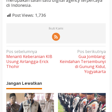
merupakan salah satu digital agency terpercaya
di Indonesia.
Post Views:
1,736
Ikuti Kami
N
Pos sebelumnya
Pos berikutnya
Menanti Keberanian KIB
Gua Jomblang:
a
Usung Airlangga-Erick
Keindahan Tersembunyi
v
Thohir
di Gunung Kidul,
i
Yogyakarta
g
Jangan Lewatkan
a
s
i
p