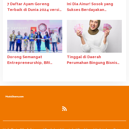
7 Daftar Ayam Goreng
Ini Dia Ainur! Sosok yang
Terbaik di Dunia 2024 versi
Sukses Berdayakan
Anak Muda
Komunitas Perempuan di
Lamongan
Dorong Semangat
Tinggal di Daerah
Entrepreneurship, BRI
Perumahan Bingung Bisnis
Selenggarakan Program
Apa? 9 Ide Bisnis ini Bisa
Pemberdayaan Pengusaha
Jadi Ladang Cuan
Muda