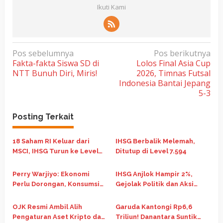
Ikuti Kami
N
Pos sebelumnya
Pos berikutnya
Fakta-fakta Siswa SD di
Lolos Final Asia Cup
a
NTT Bunuh Diri, Miris!
2026, Timnas Futsal
v
Indonesia Bantai Jepang
i
5-3
g
Posting Terkait
a
s
18 Saham RI Keluar dari
IHSG Berbalik Melemah,
i
MSCI, IHSG Turun ke Level
Ditutup di Level 7.594
p
6.744
o
Perry Warjiyo: Ekonomi
IHSG Anjlok Hampir 2%,
Perlu Dorongan, Konsumsi
Gejolak Politik dan Aksi
s
Masih Loyo di Kuartal III-
Demo Jadi Pemicu Utama
2025
OJK Resmi Ambil Alih
Garuda Kantongi Rp6,6
Pengaturan Aset Kripto dari
Triliun! Danantara Suntik