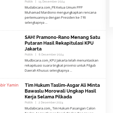
Politik
|
15 Desember 2024
O
T
L
A
Mudabicara.com_Plt Ketua Umum PPP
E
R
Muhamad Mardiono mengungkapkan rencana
H
A
A
pertemuannya dengan Presiden ke-7 RI
J
selengkapnya
I
D
E
W
SAH! Pramono-Rano Menang Satu
A
N
Putaran Hasil Rekapitulasi KPU
T
A
Jakarta
R
Politik
|
8 Desember 2024
O
A
L
Mudbicara.com_KPU Jakarta telah menuntaskan
E
rekapituasi suara tingkat provinsi untuk Pilgub
H
A
Daerah Khusus
selengkapnya
J
I
D
E
Tim Hukum Taslim-Asgar Ali Minta
W
Bawaslu Morowali Ungkap Hasil
A
N
Kerja Selama Pilkada
T
A
Politik
|
2 Desember 2024
O
R
L
Mudabicara.com_ Tim Hukum Pasangan Calon
A
E