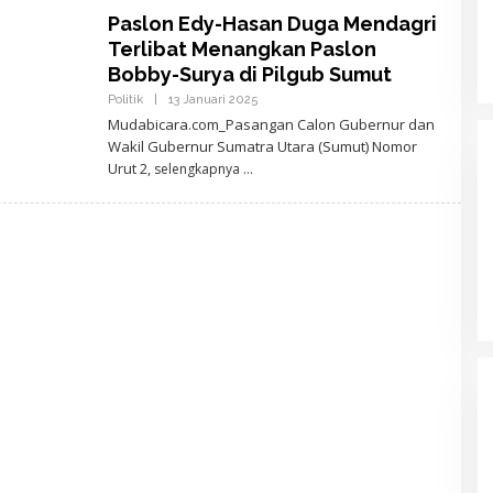
E
Paslon Edy-Hasan Duga Mendagri
W
Terlibat Menangkan Paslon
A
N
Bobby-Surya di Pilgub Sumut
T
A
Politik
|
13 Januari 2025
O
R
L
Mudabicara.com_Pasangan Calon Gubernur dan
A
E
Wakil Gubernur Sumatra Utara (Sumut) Nomor
H
A
Urut 2,
selengkapnya
J
I
D
E
W
A
N
T
A
R
A