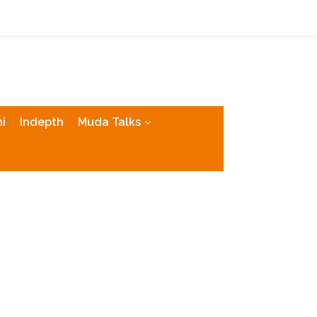
tutup
i
Indepth
Muda Talks
Politik