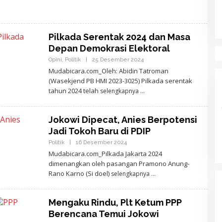
Pilkada Serentak 2024 dan Masa
Depan Demokrasi Elektoral
Opini
,
Politik
|
25 Desember 2024
O
L
Mudabicara.com_Oleh: Abidin Tatroman
E
(Wasekjend PB HMI 2023-3025) Pilkada serentak
H
A
tahun 2024 telah
selengkapnya
J
I
D
E
Jokowi Dipecat, Anies Berpotensi
W
Jadi Tokoh Baru di PDIP
A
N
Politik
|
16 Desember 2024
O
T
L
A
Mudabicara.com_Pilkada Jakarta 2024
E
R
dimenangkan oleh pasangan Pramono Anung-
H
A
A
Rano Karno (Si doel)
selengkapnya
J
I
D
E
Mengaku Rindu, Plt Ketum PPP
W
Berencana Temui Jokowi
A
N