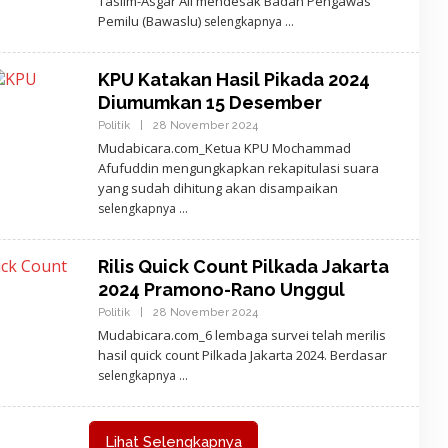
Taslim-Asgar Ali mendesak Badan Pengawas
H
R
Pemilu (Bawaslu)
selengkapnya
E
D
A
K
KPU Katakan Hasil Pikada 2024
S
Diumumkan 15 Desember
I
Politik
|
28 November 2024
O
L
Mudabicara.com_Ketua KPU Mochammad
E
Afufuddin mengungkapkan rekapitulasi suara
H
A
yang sudah dihitung akan disampaikan
J
selengkapnya
I
D
E
W
Rilis Quick Count Pilkada Jakarta
A
N
2024 Pramono-Rano Unggul
T
A
Politik
|
28 November 2024
O
R
L
Mudabicara.com_6 lembaga survei telah merilis
A
E
hasil quick count Pilkada Jakarta 2024. Berdasar
H
A
selengkapnya
J
I
D
E
W
Lihat Selengkapnya