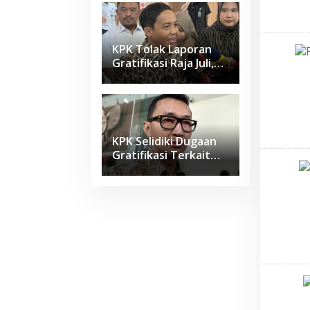
Perkuat Integritas
KPK Tolak Laporan
Gratifikasi Raja Juli,
Perkara Sudah Masuk
Tahap Penyidikan
KPK Selidiki Dugaan
Gratifikasi Terkait
Amplop untuk
Menteri Kehutanan