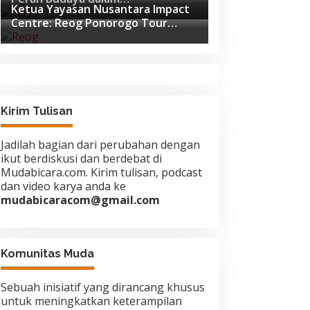
Ketua Yayasan Nusantara Impact
Pembangunan Global di Forum G20
Centre: Reog Ponorogo Tour
Afrika Selatan
Europe adalah Langkah Strategis
Diplomasi Budaya Indonesia
Kirim Tulisan
Jadilah bagian dari perubahan dengan
ikut berdiskusi dan berdebat di
Mudabicara.com. Kirim tulisan, podcast
dan video karya anda ke
mudabicaracom@gmail.com
Komunitas Muda
Sebuah inisiatif yang dirancang khusus
untuk meningkatkan keterampilan