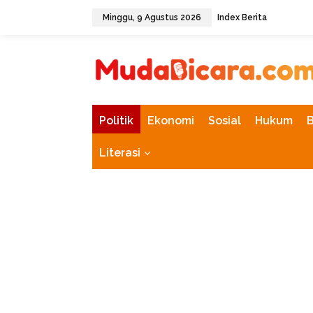
L
Minggu, 9 Agustus 2026
Index Berita
e
w
tutup
a
t
i
k
e
k
Politik
Ekonomi
Sosial
Hukum
o
n
Literasi
t
e
n
Politik