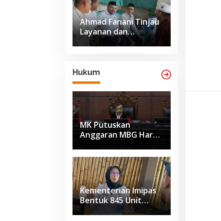
Ahmad Fanani Tinjau
Layanan dan
Pembinaan Warga
Binaan di Rutan
Surakarta
Hukum
MK Putuskan
Anggaran MBG Harus
Dipisah dari Dana
Pendidikan Mulai
APBN 2028
Kementerian Imipas
Bentuk 845 Unit
Pengendalian
Gratifikasi untuk