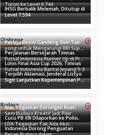
Turun ke Level 6.744
IHSG Berbalik Melemah, Ditutup di
Level 7.594
Olahraga
Persija Resmi Gandeng Shin Tae-
yong untuk Mengarungi BRI Super
Perjalanan Bersejarah Timnas
League 2026-2027
Futsal Indonesia Runner Up di Piala
Lolos Final Asia Cup 2026, Timnas
Asia Futsal 2026
Futsal Indonesia Bantai Jepang 5-3
Terpilih Aklamasi, Jenderal Listyo
Sigit Lanjutkan Kepemimpinan PB
ISSI hingga 2029
Budaya
Ibas Tegaskan Dorongan Kuat:
Seni Budaya Kreatif Jadi Pilar
Cucu PB XIII Dilaporkan ke Polisi,
Utama Identitas dan Ekonomi
LDA Tegaskan Tak Ada Aksi
Nasional
Indonesia Dorong Penguatan
Pemukulan
Peran Budaya dalam