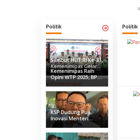
Politik
Politik
Sambut HUT RI Ke-81,
Kemenimipas Gelar
Kemenimipas Raih
Doa Lintas Agama
Opini WTP 2025, BPK
dan Paparkan
Apresiasi Penguatan
Capaian Semester I
Tata Kelola
2026
Keuangan
KSP Dudung Puji
Inovasi Menteri
Imipas Ubah Wajah
Nusakambangan