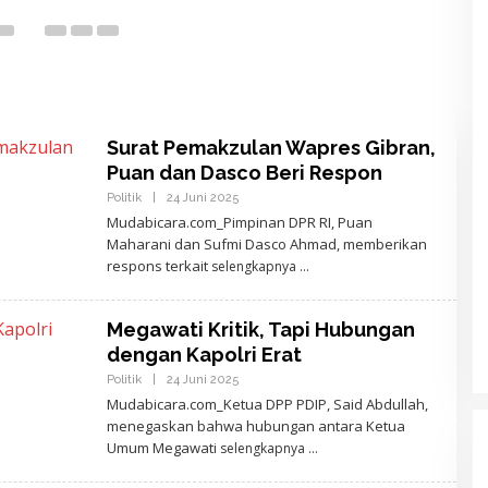
Surat Pemakzulan Wapres Gibran,
Puan dan Dasco Beri Respon
Politik
|
24 Juni 2025
O
L
Mudabicara.com_Pimpinan DPR RI, Puan
E
Maharani dan Sufmi Dasco Ahmad, memberikan
H
A
respons terkait
selengkapnya
J
I
D
E
Megawati Kritik, Tapi Hubungan
W
dengan Kapolri Erat
A
N
Politik
|
24 Juni 2025
O
T
L
A
Mudabicara.com_Ketua DPP PDIP, Said Abdullah,
E
R
menegaskan bahwa hubungan antara Ketua
H
A
A
Umum Megawati
selengkapnya
J
I
D