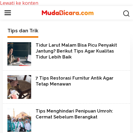
Lewati ke konten
Tips dan Trik
Tidur Larut Malam Bisa Picu Penyakit
Jantung? Berikut Tips Agar Kualitas
Tidur Lebih Baik
7 Tips Restorasi Furnitur Antik Agar
Tetap Menawan
Tips Menghindari Penipuan Umroh:
Cermat Sebelum Berangkat