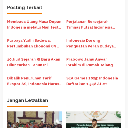
g
Posting Terkait
a
s
Membaca Ulang Masa Depan
Perjalanan Bersejarah
i
Indonesia melalui Manifesto
Timnas Futsal Indonesia
p
Nasib Republik Indonesia
Runner Up di Piala Asia
Futsal 2026
o
Purbaya Yudhi Sadewa:
Indonesia Dorong
Pertumbuhan Ekonomi 8%
Penguatan Peran Budaya
s
Jadi Kunci Indonesia Naik
dalam Pembangunan Global
Kelas Jadi Negara Maju
di Forum G20 Afrika Selatan
10 Jilid Sejarah RI Baru Akan
Prabowo Jamu Anwar
Diluncurkan Tahun Ini
Ibrahim di Rumah Jelang
Pertemuan Bilateral
Dibalik Penurunan Tarif
SEA Games 2025: Indonesia
Ekspor AS, Indonesia Harus
Daftarkan 1.548 Atlet
Rela Bayar Mahal
Jangan Lewatkan