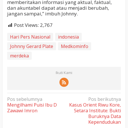
memberitakan informasi yang aktual, faktual,
dan akuntabel dapat atau menjadi berubah,
jangan sampai,” imbuh Johnny.
Post Views:
2,767
Hari Pers Nasional
indonesia
Johnny Gerard Plate
Medkominfo
merdeka
Ikuti Kami
N
Pos sebelumnya
Pos berikutnya
Mengilhami Puisi Ibu D
Kasus Orient Riwu Kore,
a
Zawawi Imron
Setara Institute: Bukti
v
Buruknya Data
i
Kependudukan