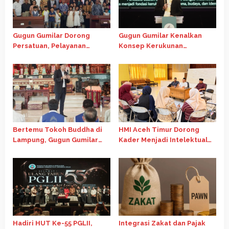
Gugun Gumilar Dorong
Gugun Gumilar Kenalkan
Persatuan, Pelayanan
Konsep Kerukunan
Ibadah di Chapel Oikumene
Indonesia di Forum
USU Tetap Berjalan
Internasional Gereja Advent
Bertemu Tokoh Buddha di
HMI Aceh Timur Dorong
Lampung, Gugun Gumilar
Kader Menjadi Intelektual
Dorong Kolaborasi Jaga
Kritis Melalui Telaah
Persatuan Bangsa
Ekonomi Islam
Hadiri HUT Ke-55 PGLII,
Integrasi Zakat dan Pajak