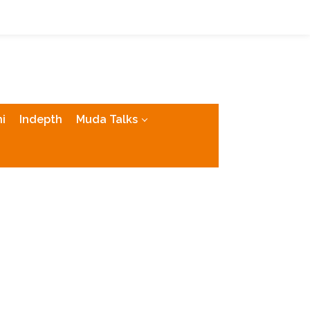
tutup
i
Indepth
Muda Talks