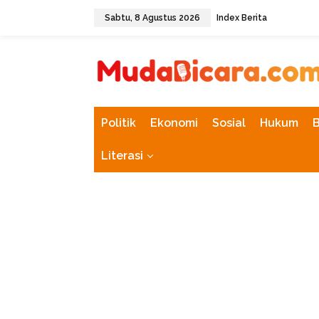
L
Sabtu, 8 Agustus 2026
Index Berita
e
w
tutup
a
t
i
k
e
k
Politik
Ekonomi
Sosial
Hukum
o
n
Literasi
t
e
n