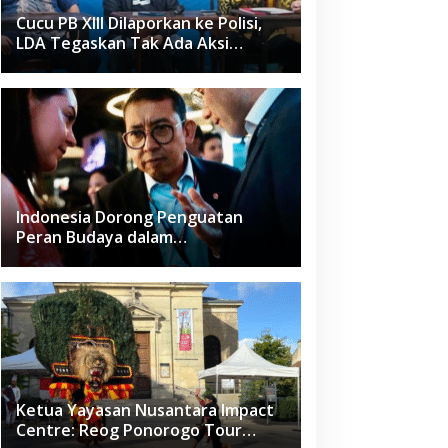
Cucu PB XIII Dilaporkan ke Polisi,
LDA Tegaskan Tak Ada Aksi
Pemukulan
Indonesia Dorong Penguatan
Peran Budaya dalam
Pembangunan Global di Forum G20
Afrika Selatan
Ketua Yayasan Nusantara Impact
Centre: Reog Ponorogo Tour