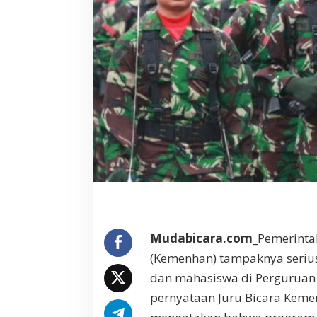
m
e
r
i
n
t
a
h
S
e
r
i
u
s
I
n
g
Mudabicara.com_
Pemerinta
i
n
(Kemenhan) tampaknya seriu
T
dan mahasiswa di Perguruan T
e
pernyataan Juru Bicara Keme
r
a