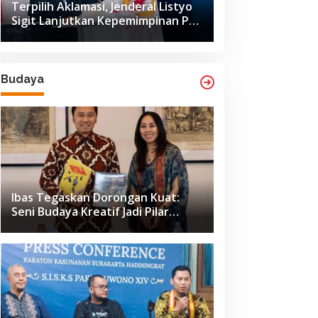
Terpilih Aklamasi, Jenderal Listyo
Sigit Lanjutkan Kepemimpinan PB
ISSI hingga 2029
Budaya
Ibas Tegaskan Dorongan Kuat:
Seni Budaya Kreatif Jadi Pilar
Utama Identitas dan Ekonomi
Nasional