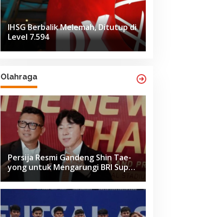
IHSG Berbalik Melemah, Ditutup di
Level 7.594
Olahraga
Persija Resmi Gandeng Shin Tae-
yong untuk Mengarungi BRI Super
League 2026-2027