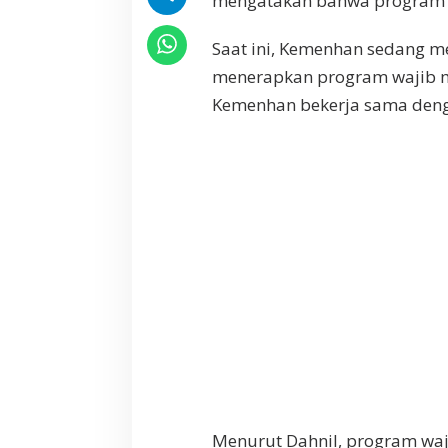
mengatakan bahwa program waj
p
k
Saat ini, Kemenhan sedang m
a
n
menerapkan program wajib mil
W
Kemenhan bekerja sama deng
a
j
i
b
M
i
l
i
t
e
r
Menurut Dahnil, program wajib