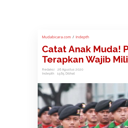
Mudabicara.com
/
Indepth
C
a
Catat Anak Muda! P
t
a
Terapkan Wajib Mili
t
A
Redaksi
26 Agustus 2020
n
Indepth
1565 Dilihat
a
k
M
u
d
a
!
P
e